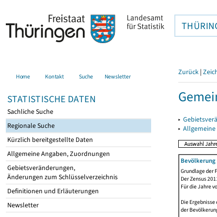
THÜRIN
Zurück
|
Zeic
Home
Kontakt
Suche
Newsletter
Gemei
STATISTISCHE DATEN
Sachliche Suche
▸
Gebietsver
Regionale Suche
▸
Allgemeine
Kürzlich bereitgestellte Daten
Allgemeine Angaben, Zuordnungen
Bevölkerung 
Gebietsveränderungen,
Grundlage der F
Änderungen zum Schlüsselverzeichnis
Der Zensus 2011
Für die Jahre v
Definitionen und Erläuterungen
Die Ergebnisse 
Newsletter
der Bevölkerung