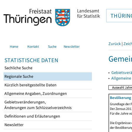
THÜRIN
Zurück
|
Zeic
Home
Kontakt
Suche
Newsletter
Gemein
STATISTISCHE DATEN
Sachliche Suche
▸
Gebietsver
Regionale Suche
▸
Allgemeine
Kürzlich bereitgestellte Daten
Allgemeine Angaben, Zuordnungen
Bevölkerung 
Gebietsveränderungen,
Grundlage der F
Änderungen zum Schlüsselverzeichnis
Der Zensus 2011
Für die Jahre v
Definitionen und Erläuterungen
Die Ergebnisse 
Newsletter
der Bevölkerung