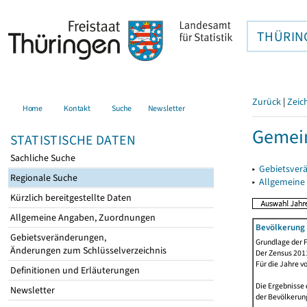
THÜRIN
Zurück
|
Zeic
Home
Kontakt
Suche
Newsletter
Gemei
STATISTISCHE DATEN
Sachliche Suche
▸
Gebietsver
Regionale Suche
▸
Allgemeine
Kürzlich bereitgestellte Daten
Allgemeine Angaben, Zuordnungen
Bevölkerung 
Gebietsveränderungen,
Grundlage der F
Änderungen zum Schlüsselverzeichnis
Der Zensus 2011
Für die Jahre v
Definitionen und Erläuterungen
Die Ergebnisse 
Newsletter
der Bevölkerung