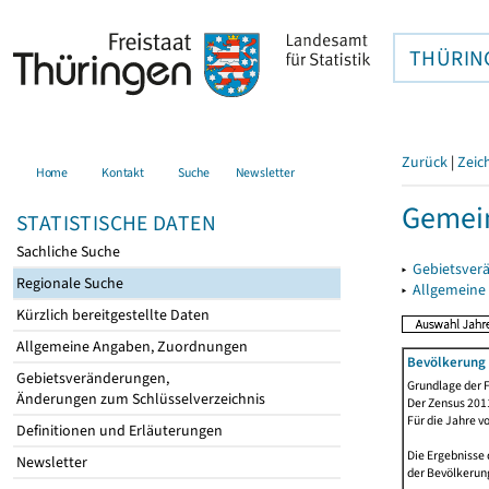
THÜRIN
Zurück
|
Zeic
Home
Kontakt
Suche
Newsletter
Gemei
STATISTISCHE DATEN
Sachliche Suche
▸
Gebietsver
Regionale Suche
▸
Allgemeine
Kürzlich bereitgestellte Daten
Allgemeine Angaben, Zuordnungen
Bevölkerung 
Gebietsveränderungen,
Grundlage der F
Änderungen zum Schlüsselverzeichnis
Der Zensus 2011
Für die Jahre v
Definitionen und Erläuterungen
Die Ergebnisse 
Newsletter
der Bevölkerung