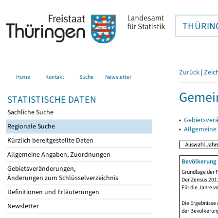
THÜRIN
Zurück
|
Zeic
Home
Kontakt
Suche
Newsletter
Gemein
STATISTISCHE DATEN
Sachliche Suche
▸
Gebietsver
Regionale Suche
▸
Allgemeine
Kürzlich bereitgestellte Daten
Allgemeine Angaben, Zuordnungen
Bevölkerung 
Gebietsveränderungen,
Grundlage der F
Änderungen zum Schlüsselverzeichnis
Der Zensus 2011
Für die Jahre v
Definitionen und Erläuterungen
Die Ergebnisse 
Newsletter
der Bevölkerung