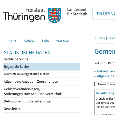
THÜRIN
Zurück
|
Zeic
Home
Kontakt
Suche
Newsletter
Gemein
STATISTISCHE DATEN
Sachliche Suche
seit 01.01.1997
Regionale Suche
▸
Gebietsver
Kürzlich bereitgestellte Daten
▸
Allgemeine
Allgemeine Angaben, Zuordnungen
Gebietsveränderungen,
Bevölkerung 
Änderungen zum Schlüsselverzeichnis
Grundlage der F
Definitionen und Erläuterungen
Der Zensus 2011
Für die Jahre v
Newsletter