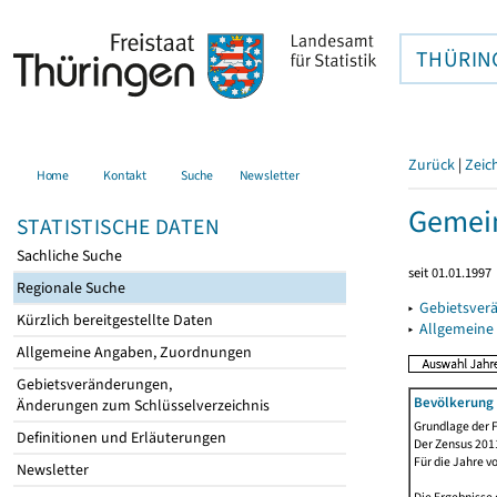
THÜRIN
Zurück
|
Zeic
Home
Kontakt
Suche
Newsletter
Gemein
STATISTISCHE DATEN
Sachliche Suche
seit 01.01.1997
Regionale Suche
▸
Gebietsver
Kürzlich bereitgestellte Daten
▸
Allgemeine
Allgemeine Angaben, Zuordnungen
Gebietsveränderungen,
Bevölkerung 
Änderungen zum Schlüsselverzeichnis
Grundlage der F
Definitionen und Erläuterungen
Der Zensus 2011
Für die Jahre v
Newsletter