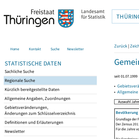
THÜRIN
Zurück
|
Zeic
Home
Kontakt
Suche
Newsletter
Gemein
STATISTISCHE DATEN
Sachliche Suche
seit 01.07.1999
Regionale Suche
▸
Gebietsver
Kürzlich bereitgestellte Daten
▸
Allgemeine
Allgemeine Angaben, Zuordnungen
Gebietsveränderungen,
Bevölkerung 
Änderungen zum Schlüsselverzeichnis
Grundlage der F
Definitionen und Erläuterungen
Der Zensus 2011
Für die Jahre v
Newsletter