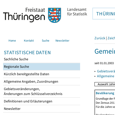
THÜRIN
Zurück
|
Zeic
Home
Kontakt
Suche
Newsletter
Gemein
STATISTISCHE DATEN
Sachliche Suche
seit 01.01.2003
Regionale Suche
▸
Gebietsver
Kürzlich bereitgestellte Daten
▸
Allgemeine
Allgemeine Angaben, Zuordnungen
Gebietsveränderungen,
Bevölkerung 
Änderungen zum Schlüsselverzeichnis
Grundlage der F
Definitionen und Erläuterungen
Der Zensus 2011
Für die Jahre v
Newsletter