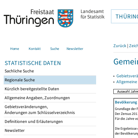
THÜRIN
Zurück
|
Zeic
Home
Kontakt
Suche
Newsletter
Gemei
STATISTISCHE DATEN
Sachliche Suche
▸
Gebietsver
Regionale Suche
▸
Allgemeine
Kürzlich bereitgestellte Daten
Allgemeine Angaben, Zuordnungen
Bevölkerung 
Gebietsveränderungen,
Grundlage der F
Änderungen zum Schlüsselverzeichnis
Der Zensus 2011
Für die Jahre v
Definitionen und Erläuterungen
Die Ergebnisse 
Newsletter
der Bevölkerung