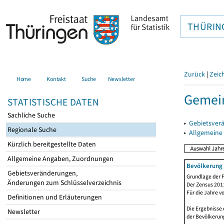
THÜRIN
Zurück
|
Zeic
Home
Kontakt
Suche
Newsletter
Gemei
STATISTISCHE DATEN
Sachliche Suche
▸
Gebietsver
Regionale Suche
▸
Allgemeine
Kürzlich bereitgestellte Daten
Allgemeine Angaben, Zuordnungen
Bevölkerung 
Gebietsveränderungen,
Grundlage der F
Änderungen zum Schlüsselverzeichnis
Der Zensus 2011
Für die Jahre v
Definitionen und Erläuterungen
Die Ergebnisse 
Newsletter
der Bevölkerung