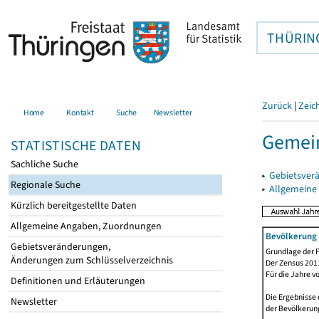
THÜRIN
Zurück
|
Zeic
Home
Kontakt
Suche
Newsletter
Gemein
STATISTISCHE DATEN
Sachliche Suche
▸
Gebietsver
Regionale Suche
▸
Allgemeine
Kürzlich bereitgestellte Daten
Allgemeine Angaben, Zuordnungen
Bevölkerung 
Gebietsveränderungen,
Grundlage der F
Änderungen zum Schlüsselverzeichnis
Der Zensus 2011
Für die Jahre v
Definitionen und Erläuterungen
Die Ergebnisse 
Newsletter
der Bevölkerung