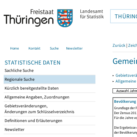
THÜRIN
Zurück
|
Zeic
Home
Kontakt
Suche
Newsletter
Gemei
STATISTISCHE DATEN
Sachliche Suche
▸
Gebietsver
Regionale Suche
▸
Allgemeine
Kürzlich bereitgestellte Daten
Allgemeine Angaben, Zuordnungen
Bevölkerung 
Gebietsveränderungen,
Grundlage der F
Änderungen zum Schlüsselverzeichnis
Der Zensus 2011
Für die Jahre v
Definitionen und Erläuterungen
Die Ergebnisse 
Newsletter
der Bevölkerung