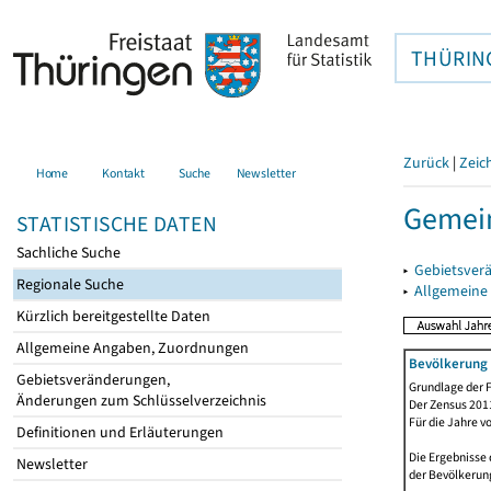
THÜRIN
Zurück
|
Zeic
Home
Kontakt
Suche
Newsletter
Gemein
STATISTISCHE DATEN
Sachliche Suche
▸
Gebietsver
Regionale Suche
▸
Allgemeine
Kürzlich bereitgestellte Daten
Allgemeine Angaben, Zuordnungen
Bevölkerung 
Gebietsveränderungen,
Grundlage der F
Änderungen zum Schlüsselverzeichnis
Der Zensus 2011
Für die Jahre v
Definitionen und Erläuterungen
Die Ergebnisse 
Newsletter
der Bevölkerung