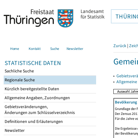
THÜRIN
Zurück
|
Zeic
Home
Kontakt
Suche
Newsletter
Gemein
STATISTISCHE DATEN
Sachliche Suche
▸
Gebietsver
Regionale Suche
▸
Allgemeine
Kürzlich bereitgestellte Daten
Allgemeine Angaben, Zuordnungen
Bevölkerung 
Gebietsveränderungen,
Grundlage der F
Änderungen zum Schlüsselverzeichnis
Der Zensus 2011
Für die Jahre v
Definitionen und Erläuterungen
Die Ergebnisse 
Newsletter
der Bevölkerung