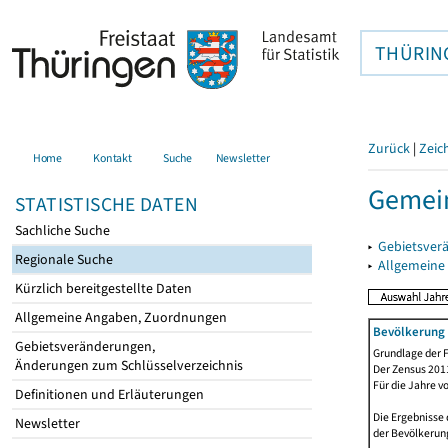
THÜRIN
Zurück
|
Zeic
Home
Kontakt
Suche
Newsletter
Gemein
STATISTISCHE DATEN
Sachliche Suche
▸
Gebietsver
Regionale Suche
▸
Allgemeine
Kürzlich bereitgestellte Daten
Allgemeine Angaben, Zuordnungen
Bevölkerung 
Gebietsveränderungen,
Grundlage der F
Änderungen zum Schlüsselverzeichnis
Der Zensus 2011
Für die Jahre v
Definitionen und Erläuterungen
Die Ergebnisse 
Newsletter
der Bevölkerung