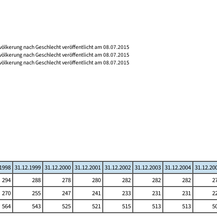
völkerung nach Geschlecht veröffentlicht am 08.07.2015
völkerung nach Geschlecht veröffentlicht am 08.07.2015
völkerung nach Geschlecht veröffentlicht am 08.07.2015
.1998
31.12.1999
31.12.2000
31.12.2001
31.12.2002
31.12.2003
31.12.2004
31.12.20
294
288
278
280
282
282
282
2
270
255
247
241
233
231
231
2
564
543
525
521
515
513
513
5