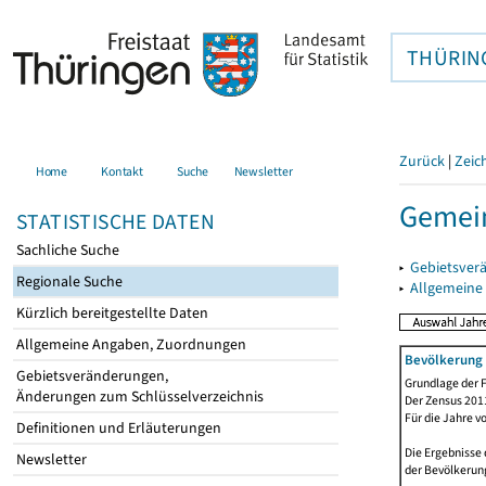
THÜRIN
Zurück
|
Zeic
Home
Kontakt
Suche
Newsletter
Gemein
STATISTISCHE DATEN
Sachliche Suche
▸
Gebietsver
Regionale Suche
▸
Allgemeine
Kürzlich bereitgestellte Daten
Allgemeine Angaben, Zuordnungen
Bevölkerung 
Gebietsveränderungen,
Grundlage der F
Änderungen zum Schlüsselverzeichnis
Der Zensus 2011
Für die Jahre v
Definitionen und Erläuterungen
Die Ergebnisse 
Newsletter
der Bevölkerung