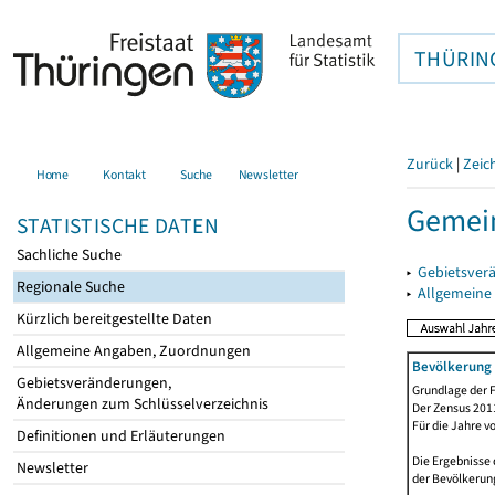
THÜRIN
Zurück
|
Zeic
Home
Kontakt
Suche
Newsletter
Gemein
STATISTISCHE DATEN
Sachliche Suche
▸
Gebietsver
Regionale Suche
▸
Allgemeine
Kürzlich bereitgestellte Daten
Allgemeine Angaben, Zuordnungen
Bevölkerung 
Gebietsveränderungen,
Grundlage der F
Änderungen zum Schlüsselverzeichnis
Der Zensus 2011
Für die Jahre v
Definitionen und Erläuterungen
Die Ergebnisse 
Newsletter
der Bevölkerung