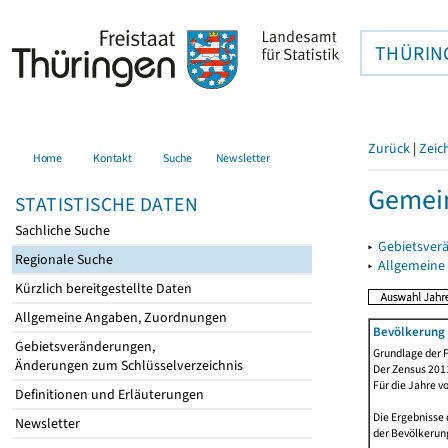
THÜRIN
Zurück
|
Zeic
Home
Kontakt
Suche
Newsletter
Gemein
STATISTISCHE DATEN
Sachliche Suche
▸
Gebietsver
Regionale Suche
▸
Allgemeine
Kürzlich bereitgestellte Daten
Allgemeine Angaben, Zuordnungen
Bevölkerung 
Gebietsveränderungen,
Grundlage der F
Änderungen zum Schlüsselverzeichnis
Der Zensus 2011
Für die Jahre v
Definitionen und Erläuterungen
Die Ergebnisse 
Newsletter
der Bevölkerung