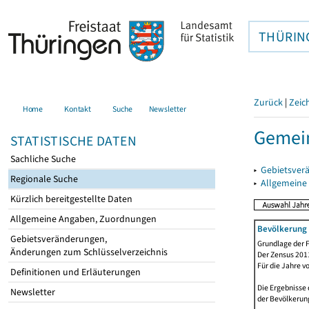
THÜRIN
Zurück
|
Zeic
Home
Kontakt
Suche
Newsletter
Gemei
STATISTISCHE DATEN
Sachliche Suche
▸
Gebietsver
Regionale Suche
▸
Allgemeine
Kürzlich bereitgestellte Daten
Allgemeine Angaben, Zuordnungen
Bevölkerung 
Gebietsveränderungen,
Grundlage der F
Änderungen zum Schlüsselverzeichnis
Der Zensus 2011
Für die Jahre v
Definitionen und Erläuterungen
Die Ergebnisse 
Newsletter
der Bevölkerung