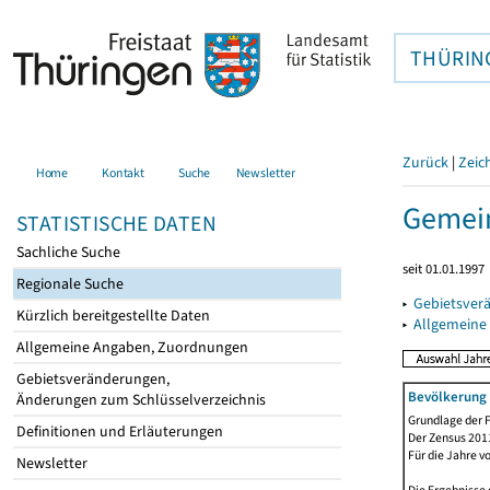
THÜRIN
Zurück
|
Zeic
Home
Kontakt
Suche
Newsletter
Gemein
STATISTISCHE DATEN
Sachliche Suche
seit 01.01.1997
Regionale Suche
▸
Gebietsver
Kürzlich bereitgestellte Daten
▸
Allgemeine
Allgemeine Angaben, Zuordnungen
Gebietsveränderungen,
Bevölkerung 
Änderungen zum Schlüsselverzeichnis
Grundlage der F
Definitionen und Erläuterungen
Der Zensus 2011
Für die Jahre v
Newsletter