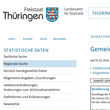
THÜRIN
Zurück
|
Zeic
Home
Kontakt
Suche
Newsletter
Gemein
STATISTISCHE DATEN
Sachliche Suche
seit 01.01.2024
Regionale Suche
▸
Gebietsver
Kürzlich bereitgestellte Daten
▸
Allgemeine
Allgemeine Angaben, Zuordnungen
Gebietsveränderungen,
Bevölkerung 
Änderungen zum Schlüsselverzeichnis
Grundlage der F
Definitionen und Erläuterungen
Der Zensus 2011
Für die Jahre v
Newsletter