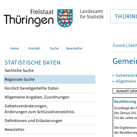
THÜRIN
Zurück
|
Zeic
Home
Kontakt
Suche
Newsletter
Gemein
STATISTISCHE DATEN
Sachliche Suche
▸
Gebietsver
Regionale Suche
▸
Allgemeine
Kürzlich bereitgestellte Daten
Allgemeine Angaben, Zuordnungen
Bevölkerung 
Gebietsveränderungen,
Grundlage der F
Änderungen zum Schlüsselverzeichnis
Der Zensus 2011
Für die Jahre v
Definitionen und Erläuterungen
Die Ergebnisse 
Newsletter
der Bevölkerung