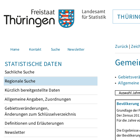
THÜRIN
Zurück
|
Zeic
Home
Kontakt
Suche
Newsletter
Gemein
STATISTISCHE DATEN
Sachliche Suche
▸
Gebietsver
Regionale Suche
▸
Allgemeine
Kürzlich bereitgestellte Daten
Allgemeine Angaben, Zuordnungen
Bevölkerung 
Gebietsveränderungen,
Grundlage der F
Änderungen zum Schlüsselverzeichnis
Der Zensus 2011
Für die Jahre v
Definitionen und Erläuterungen
Die Ergebnisse 
Newsletter
der Bevölkerung