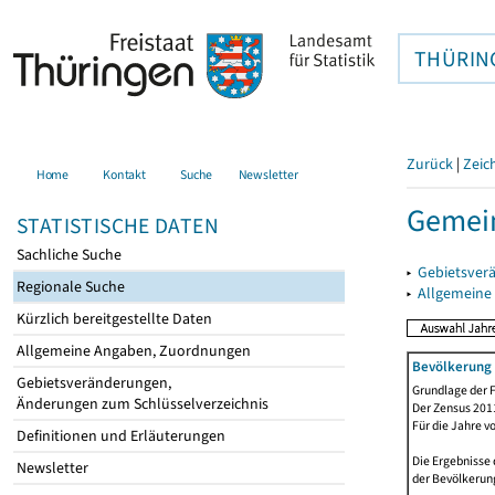
THÜRIN
Zurück
|
Zeic
Home
Kontakt
Suche
Newsletter
Gemei
STATISTISCHE DATEN
Sachliche Suche
▸
Gebietsver
Regionale Suche
▸
Allgemeine
Kürzlich bereitgestellte Daten
Allgemeine Angaben, Zuordnungen
Bevölkerung 
Gebietsveränderungen,
Grundlage der F
Änderungen zum Schlüsselverzeichnis
Der Zensus 2011
Für die Jahre v
Definitionen und Erläuterungen
Die Ergebnisse 
Newsletter
der Bevölkerung