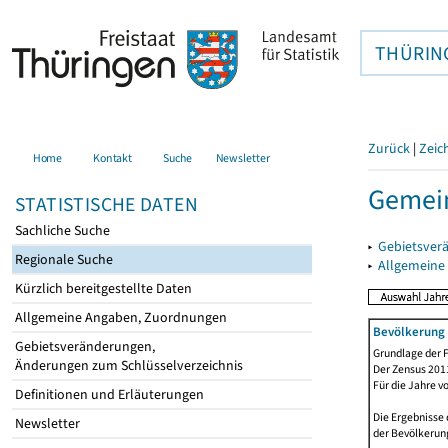
THÜRIN
Zurück
|
Zeic
Home
Kontakt
Suche
Newsletter
Gemein
STATISTISCHE DATEN
Sachliche Suche
▸
Gebietsver
Regionale Suche
▸
Allgemeine
Kürzlich bereitgestellte Daten
Allgemeine Angaben, Zuordnungen
Bevölkerung 
Gebietsveränderungen,
Grundlage der F
Änderungen zum Schlüsselverzeichnis
Der Zensus 2011
Für die Jahre v
Definitionen und Erläuterungen
Die Ergebnisse 
Newsletter
der Bevölkerung