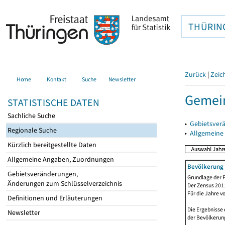
THÜRIN
Zurück
|
Zeic
Home
Kontakt
Suche
Newsletter
Gemei
STATISTISCHE DATEN
Sachliche Suche
▸
Gebietsver
Regionale Suche
▸
Allgemeine
Kürzlich bereitgestellte Daten
Allgemeine Angaben, Zuordnungen
Bevölkerung 
Gebietsveränderungen,
Grundlage der F
Änderungen zum Schlüsselverzeichnis
Der Zensus 2011
Für die Jahre v
Definitionen und Erläuterungen
Die Ergebnisse 
Newsletter
der Bevölkerung