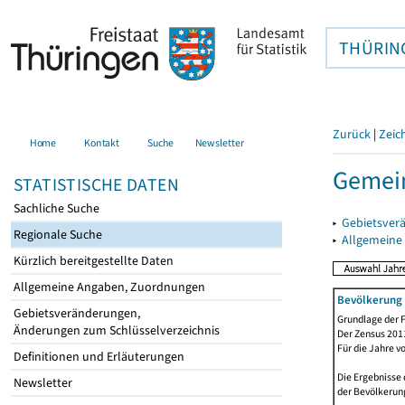
THÜRIN
Zurück
|
Zeic
Home
Kontakt
Suche
Newsletter
Gemein
STATISTISCHE DATEN
Sachliche Suche
▸
Gebietsver
Regionale Suche
▸
Allgemeine
Kürzlich bereitgestellte Daten
Allgemeine Angaben, Zuordnungen
Bevölkerung 
Gebietsveränderungen,
Grundlage der F
Änderungen zum Schlüsselverzeichnis
Der Zensus 2011
Für die Jahre v
Definitionen und Erläuterungen
Die Ergebnisse 
Newsletter
der Bevölkerung