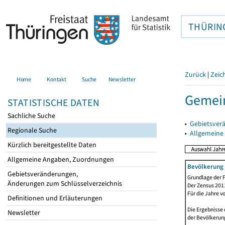
THÜRIN
Zurück
|
Zeic
Home
Kontakt
Suche
Newsletter
Gemein
STATISTISCHE DATEN
Sachliche Suche
▸
Gebietsver
Regionale Suche
▸
Allgemeine
Kürzlich bereitgestellte Daten
Allgemeine Angaben, Zuordnungen
Bevölkerung 
Gebietsveränderungen,
Grundlage der F
Änderungen zum Schlüsselverzeichnis
Der Zensus 2011
Für die Jahre v
Definitionen und Erläuterungen
Die Ergebnisse 
Newsletter
der Bevölkerung