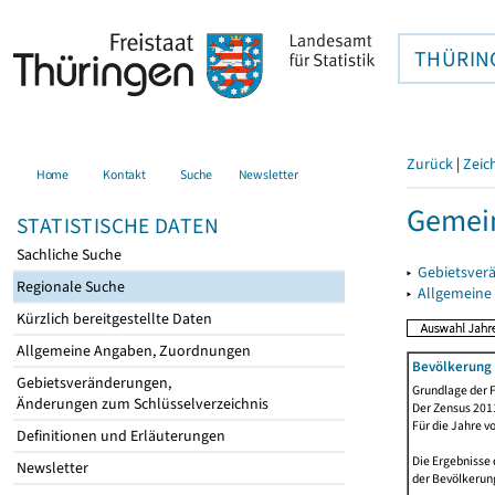
THÜRIN
Zurück
|
Zeic
Home
Kontakt
Suche
Newsletter
Gemein
STATISTISCHE DATEN
Sachliche Suche
▸
Gebietsver
Regionale Suche
▸
Allgemeine
Kürzlich bereitgestellte Daten
Allgemeine Angaben, Zuordnungen
Bevölkerung 
Gebietsveränderungen,
Grundlage der F
Änderungen zum Schlüsselverzeichnis
Der Zensus 2011
Für die Jahre v
Definitionen und Erläuterungen
Die Ergebnisse 
Newsletter
der Bevölkerung