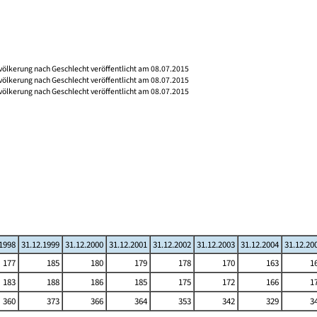
völkerung nach Geschlecht veröffentlicht am 08.07.2015
völkerung nach Geschlecht veröffentlicht am 08.07.2015
völkerung nach Geschlecht veröffentlicht am 08.07.2015
.1998
31.12.1999
31.12.2000
31.12.2001
31.12.2002
31.12.2003
31.12.2004
31.12.20
177
185
180
179
178
170
163
1
183
188
186
185
175
172
166
1
360
373
366
364
353
342
329
3