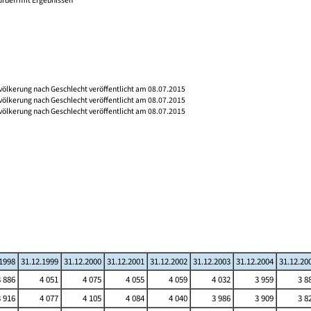
wurden mit Ergebnissen
völkerung nach Geschlecht veröffentlicht am 08.07.2015
völkerung nach Geschlecht veröffentlicht am 08.07.2015
völkerung nach Geschlecht veröffentlicht am 08.07.2015
.1998
31.12.1999
31.12.2000
31.12.2001
31.12.2002
31.12.2003
31.12.2004
31.12.20
3 886
4 051
4 075
4 055
4 059
4 032
3 959
3 8
3 916
4 077
4 105
4 084
4 040
3 986
3 909
3 8