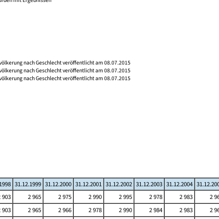
wurden mit Ergebnissen
völkerung nach Geschlecht veröffentlicht am 08.07.2015
völkerung nach Geschlecht veröffentlicht am 08.07.2015
völkerung nach Geschlecht veröffentlicht am 08.07.2015
.1998
31.12.1999
31.12.2000
31.12.2001
31.12.2002
31.12.2003
31.12.2004
31.12.20
2 903
2 965
2 975
2 990
2 995
2 978
2 983
2 9
2 903
2 965
2 966
2 978
2 990
2 984
2 983
2 9