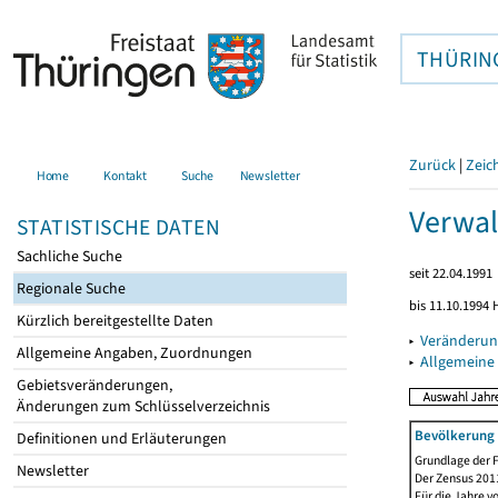
THÜRIN
Zurück
|
Zeic
Home
Kontakt
Suche
Newsletter
Verwal
STATISTISCHE DATEN
Sachliche Suche
seit 22.04.1991
Regionale Suche
bis 11.10.1994 
Kürzlich bereitgestellte Daten
▸
Veränderun
Allgemeine Angaben, Zuordnungen
▸
Allgemeine
Gebietsveränderungen,
Änderungen zum Schlüsselverzeichnis
Bevölkerung 
Definitionen und Erläuterungen
Grundlage der F
Newsletter
Der Zensus 2011
Für die Jahre v