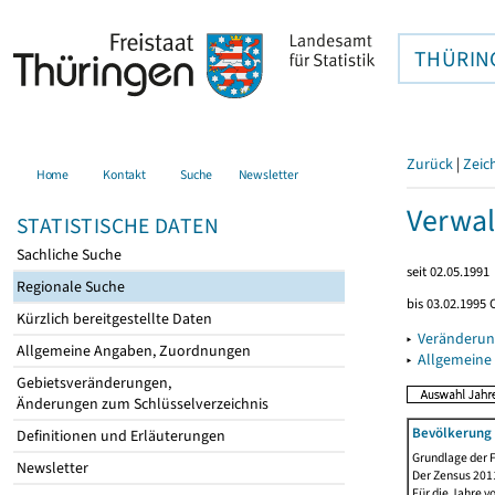
THÜRIN
Zurück
|
Zeic
Home
Kontakt
Suche
Newsletter
Verwal
STATISTISCHE DATEN
Sachliche Suche
seit 02.05.1991
Regionale Suche
bis 03.02.1995 
Kürzlich bereitgestellte Daten
▸
Veränderun
Allgemeine Angaben, Zuordnungen
▸
Allgemeine
Gebietsveränderungen,
Änderungen zum Schlüsselverzeichnis
Bevölkerung 
Definitionen und Erläuterungen
Grundlage der F
Newsletter
Der Zensus 2011
Für die Jahre v