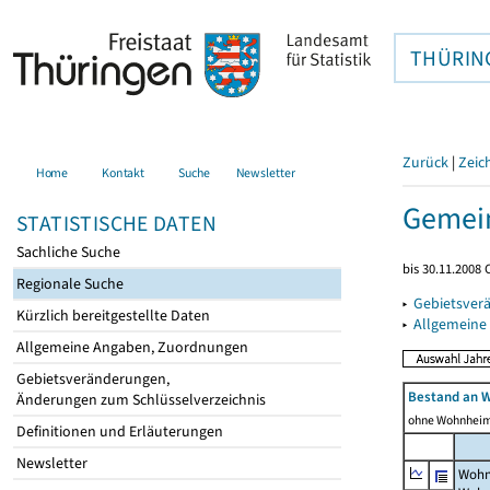
THÜRIN
Zurück
|
Zeic
Home
Kontakt
Suche
Newsletter
Gemein
STATISTISCHE DATEN
Sachliche Suche
bis 30.11.2008
Regionale Suche
▸
Gebietsver
Kürzlich bereitgestellte Daten
▸
Allgemeine
Allgemeine Angaben, Zuordnungen
Gebietsveränderungen,
Bestand an 
Änderungen zum Schlüsselverzeichnis
ohne Wohnhei
Definitionen und Erläuterungen
Newsletter
Wohn