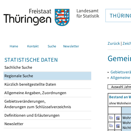
THÜRIN
Zurück
|
Zeic
Home
Kontakt
Suche
Newsletter
Gemein
STATISTISCHE DATEN
Sachliche Suche
▸
Gebietsver
Regionale Suche
▸
Allgemeine
Kürzlich bereitgestellte Daten
Allgemeine Angaben, Zuordnungen
Bestand an 
Gebietsveränderungen,
ohne Wohnhei
Änderungen zum Schlüsselverzeichnis
Definitionen und Erläuterungen
Wohn
Wohn
Newsletter
Nich