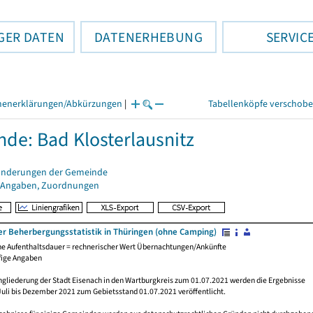
GER DATEN
DATENERHEBUNG
SERVIC
henerklärungen/Abkürzungen
|
Tabellenköpfe verschob
de: Bad Klosterlausnitz
änderungen der Gemeinde
 Angaben, Zuordnungen
er Beherbergungsstatistik in Thüringen (ohne Camping)
che Aufenthaltsdauer = rechnerischer Wert Übernachtungen/Ankünfte
fige Angaben
ngliederung der Stadt Eisenach in den Wartburgkreis zum 01.07.2021 werden die Ergebnisse
Juli bis Dezember 2021 zum Gebietsstand 01.07.2021 veröffentlicht.