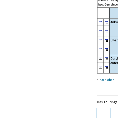
Hinweis: Die Er
bzw. Gemeinden
Ankü
Über
Durc
Aufe
▴
nach oben
Das Thüringer