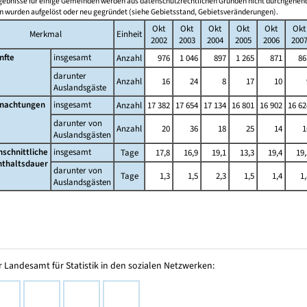
gebnisse für einige Gemeinden werden aus datenschutzrechtlichen Gründen nicht durchgehend
 wurden aufgelöst oder neu gegründet (siehe Gebietsstand, Gebietsveränderungen).
Okt
Okt
Okt
Okt
Okt
Okt
Merkmal
Einheit
2002
2003
2004
2005
2006
200
nfte
insgesamt
Anzahl
976
1 046
897
1 265
871
86
darunter
Anzahl
16
24
8
17
10
Auslandsgäste
nachtungen
insgesamt
Anzahl
17 382
17 654
17 134
16 801
16 902
16 62
darunter von
Anzahl
20
36
18
25
14
1
Auslandsgästen
hschnittliche
insgesamt
Tage
17,8
16,9
19,1
13,3
19,4
19,
nthaltsdauer
darunter von
Tage
1,3
1,5
2,3
1,5
1,4
1,
Auslandsgästen
 Landesamt für Statistik in den sozialen Netzwerken: