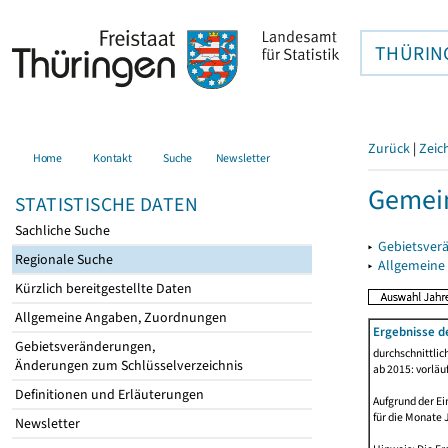
THÜRIN
Zurück
|
Zeic
Home
Kontakt
Suche
Newsletter
Gemein
STATISTISCHE DATEN
Sachliche Suche
▸
Gebietsver
Regionale Suche
▸
Allgemeine
Kürzlich bereitgestellte Daten
Allgemeine Angaben, Zuordnungen
Ergebnisse d
Gebietsveränderungen,
durchschnittli
Änderungen zum Schlüsselverzeichnis
ab 2015: vorläu
Definitionen und Erläuterungen
Aufgrund der Ei
für die Monate 
Newsletter