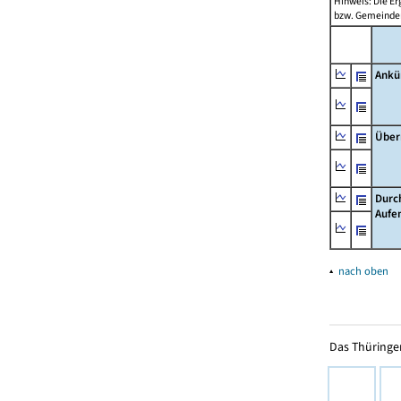
Hinweis: Die Er
bzw. Gemeinden
Ankü
Über
Durc
Aufe
▴
nach oben
Das Thüringer