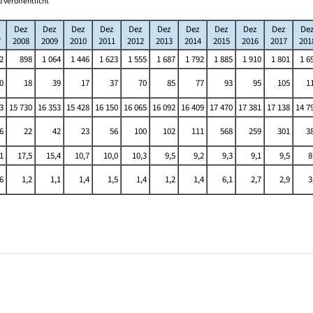
 veröffentlicht
Dez
Dez
Dez
Dez
Dez
Dez
Dez
Dez
Dez
Dez
De
7
2008
2009
2010
2011
2012
2013
2014
2015
2016
2017
201
2
898
1 064
1 446
1 623
1 555
1 687
1 792
1 885
1 910
1 801
1 6
0
18
39
17
37
70
85
77
93
95
105
1
3
15 730
16 353
15 428
16 150
16 065
16 092
16 409
17 470
17 381
17 138
14 7
6
22
42
23
56
100
102
111
568
259
301
3
1
17,5
15,4
10,7
10,0
10,3
9,5
9,2
9,3
9,1
9,5
8
6
1,2
1,1
1,4
1,5
1,4
1,2
1,4
6,1
2,7
2,9
3