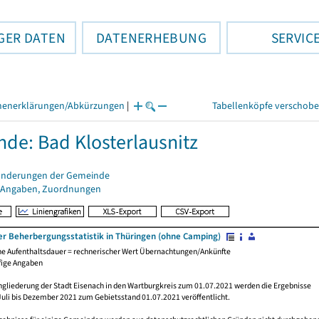
GER DATEN
DATENERHEBUNG
SERVIC
henerklärungen/Abkürzungen
|
Tabellenköpfe verschob
de: Bad Klosterlausnitz
änderungen der Gemeinde
 Angaben, Zuordnungen
er Beherbergungsstatistik in Thüringen (ohne Camping)
che Aufenthaltsdauer = rechnerischer Wert Übernachtungen/Ankünfte
fige Angaben
ngliederung der Stadt Eisenach in den Wartburgkreis zum 01.07.2021 werden die Ergebnisse
Juli bis Dezember 2021 zum Gebietsstand 01.07.2021 veröffentlicht.