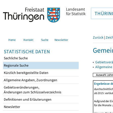
THÜRIN
Zurück
|
Zeic
Home
Kontakt
Suche
Newsletter
Gemein
STATISTISCHE DATEN
Sachliche Suche
▸
Gebietsver
Regionale Suche
▸
Allgemeine
Kürzlich bereitgestellte Daten
Allgemeine Angaben, Zuordnungen
Ergebnisse d
Gebietsveränderungen,
durchschnittli
Änderungen zum Schlüsselverzeichnis
ab 2015: vorläu
Definitionen und Erläuterungen
Aufgrund der Ei
für die Monate 
Newsletter