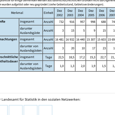
gebnisse für einige Gemeinden werden aus datenschutzrechtlichen Gründen nicht durchgehend
 wurden aufgelöst oder neu gegründet (siehe Gebietsstand, Gebietsveränderungen).
Dez
Dez
Dez
Dez
Dez
Dez
Merkmal
Einheit
2002
2003
2004
2005
2006
200
nfte
insgesamt
Anzahl
732
916
957
998
688
74
darunter
Anzahl
3
15
5
9
15
1
Auslandsgäste
nachtungen
insgesamt
Anzahl
16 481
16 932
16 440
15 307
15 603
15 69
darunter von
Anzahl
3
20
10
17
23
1
Auslandsgästen
hschnittliche
insgesamt
Tage
22,5
18,5
17,2
15,3
22,7
21,
nthaltsdauer
darunter von
Tage
1,0
1,3
2,0
1,9
1,5
1,
Auslandsgästen
 Landesamt für Statistik in den sozialen Netzwerken: