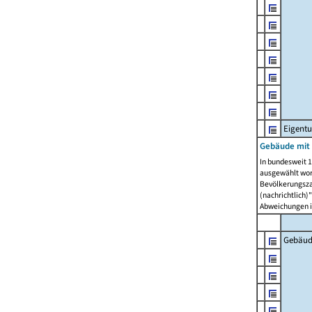
Eigent
Gebäude mit
In bundesweit 1
ausgewählt wor
Bevölkerungszah
(nachrichtlich)"
Abweichungen i
Gebäud