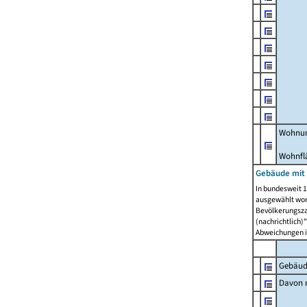
Wohnun
Wohnfl
Gebäude mit
In bundesweit 1
ausgewählt wor
Bevölkerungszah
(nachrichtlich)"
Abweichungen i
Gebäud
Davon m