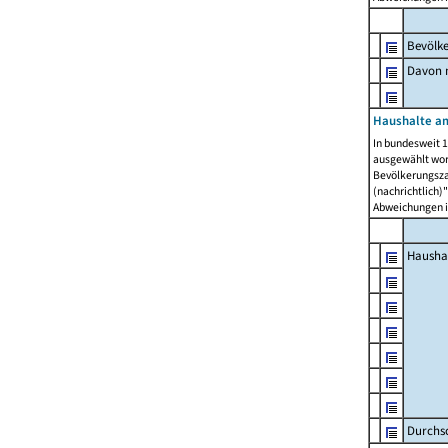
Bevölk
Davon m
Haushalte am
In bundesweit 1
ausgewählt wor
Bevölkerungszah
(nachrichtlich)"
Abweichungen i
Hausha
Durchsc