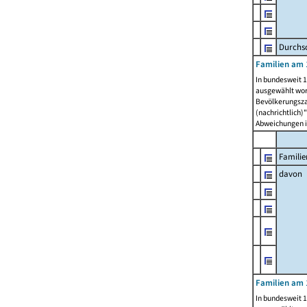
Durchsc
Familien am 
In bundesweit 1
ausgewählt wor
Bevölkerungszah
(nachrichtlich)"
Abweichungen i
Familie
davon
Familien am 
In bundesweit 1