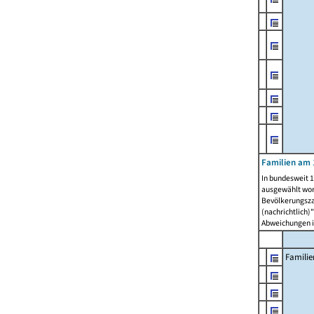
Familien am 
In bundesweit 1
ausgewählt wor
Bevölkerungszah
(nachrichtlich)"
Abweichungen i
Familie