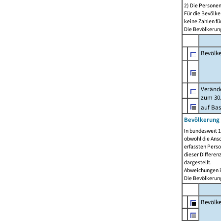
2) Die Persone
Für die Bevölke
keine Zahlen f
Die Bevölkerung
Bevölk
Verände
zum 30.
auf Bas
Bevölkerung 
In bundesweit 1
obwohl die Ansc
erfassten Pers
dieser Differen
dargestellt.
Abweichungen i
Die Bevölkerung
Bevölk