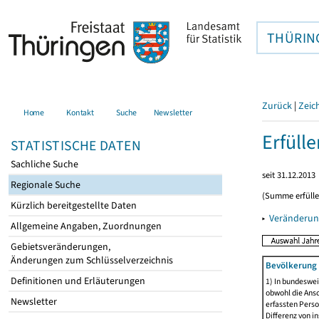
THÜRIN
Zurück
|
Zeic
Home
Kontakt
Suche
Newsletter
Erfüll
STATISTISCHE DATEN
Sachliche Suche
seit 31.12.2013
Regionale Suche
(Summe erfüll
Kürzlich bereitgestellte Daten
▸
Veränderun
Allgemeine Angaben, Zuordnungen
Gebietsveränderungen,
Änderungen zum Schlüsselverzeichnis
Bevölkerung 
Definitionen und Erläuterungen
1) In bundeswei
obwohl die Ansc
Newsletter
erfassten Perso
Differenz von i