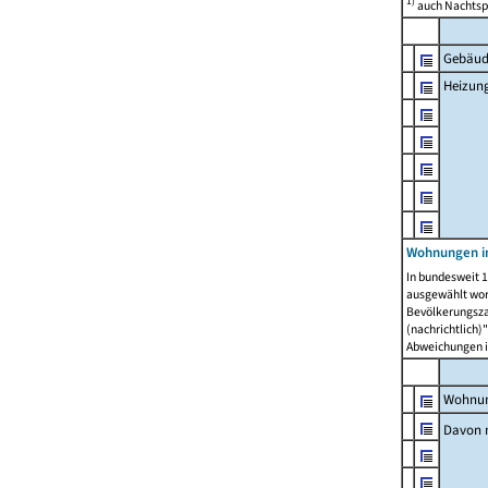
1)
auch Nachtsp
Gebäud
Heizun
Wohnungen i
In bundesweit 1
ausgewählt wor
Bevölkerungszah
(nachrichtlich)"
Abweichungen i
Wohnun
Davon 