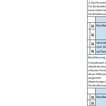
2) Die Persone
Für die Bevölke
keine Zahlen f
Die Bevölkerung
Bevölk
Verände
zum 30.
auf Bas
Bevölkerung 
In bundesweit 1
obwohl die Ansc
erfassten Pers
dieser Differen
dargestellt.
Abweichungen i
Die Bevölkerung
Bevölk