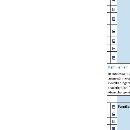
Familien am 
In bundesweit 1
ausgewählt wor
Bevölkerungszah
(nachrichtlich)"
Abweichungen i
Familie