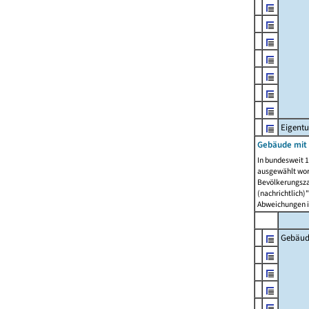
Eigent
Gebäude mit
In bundesweit 1
ausgewählt wor
Bevölkerungszah
(nachrichtlich)"
Abweichungen i
Gebäud