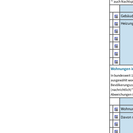
1)
auch Nachtsp
Gebäud
Heizun
Wohnungen i
In bundesweit 1
ausgewählt wor
Bevölkerungszah
(nachrichtlich)"
Abweichungen i
Wohnun
Davon 