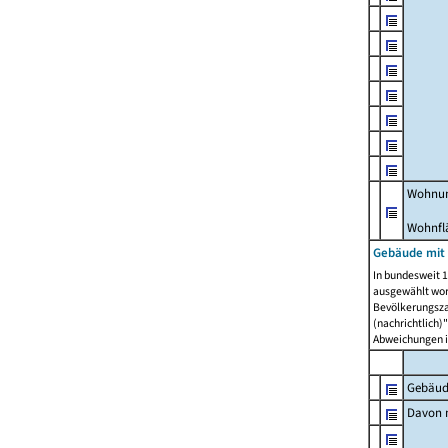
Wohnun
Wohnfl
Gebäude mit
In bundesweit 1
ausgewählt wor
Bevölkerungszah
(nachrichtlich)"
Abweichungen i
Gebäud
Davon m