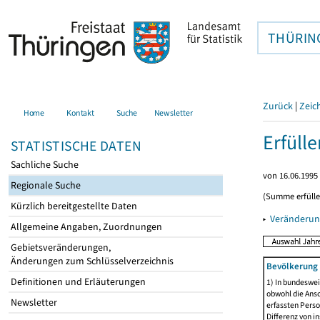
THÜRIN
Zurück
|
Zeic
Home
Kontakt
Suche
Newsletter
Erfüll
STATISTISCHE DATEN
Sachliche Suche
von 16.06.1995 
Regionale Suche
(Summe erfüll
Kürzlich bereitgestellte Daten
▸
Veränderun
Allgemeine Angaben, Zuordnungen
Gebietsveränderungen,
Änderungen zum Schlüsselverzeichnis
Bevölkerung 
Definitionen und Erläuterungen
1) In bundeswei
obwohl die Ansc
Newsletter
erfassten Perso
Differenz von i