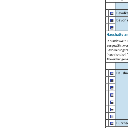
Bevölk
Davon m
Haushalte am
In bundesweit 1
ausgewählt wor
Bevölkerungszah
(nachrichtlich)"
Abweichungen i
Hausha
Durchsc