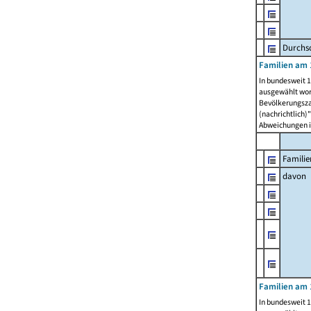
Durchsc
Familien am 
In bundesweit 1
ausgewählt wor
Bevölkerungszah
(nachrichtlich)"
Abweichungen i
Familie
davon
Familien am 
In bundesweit 1