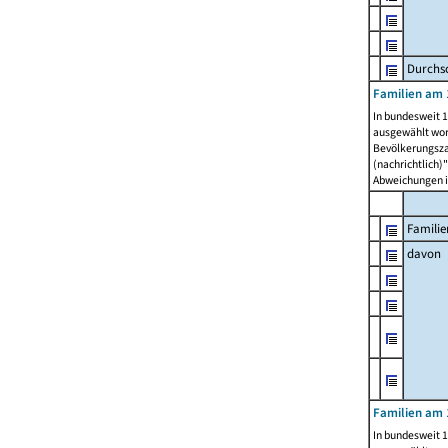
Durchsc
Familien am 
In bundesweit 1
ausgewählt wor
Bevölkerungszah
(nachrichtlich)"
Abweichungen i
Familie
davon
Familien am 
In bundesweit 1