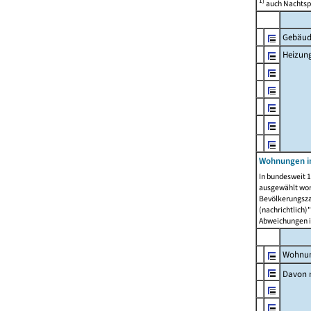
1)
auch Nachtsp
Gebäud
Heizun
Wohnungen i
In bundesweit 1
ausgewählt wor
Bevölkerungszah
(nachrichtlich)"
Abweichungen i
Wohnun
Davon 