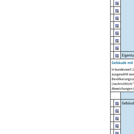
Eigent
Gebäude mit
In bundesweit 1
ausgewählt wor
Bevölkerungszah
(nachrichtlich)"
Abweichungen i
Gebäud