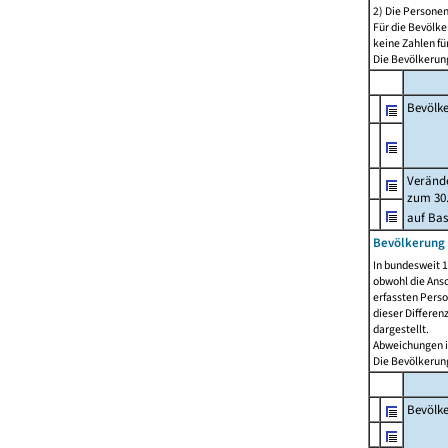
2) Die Persone
Für die Bevölke
keine Zahlen f
Die Bevölkerung
Bevölk
Verände
zum 30.
auf Bas
Bevölkerung 
In bundesweit 1
obwohl die Ansc
erfassten Pers
dieser Differen
dargestellt.
Abweichungen i
Die Bevölkerung
Bevölk