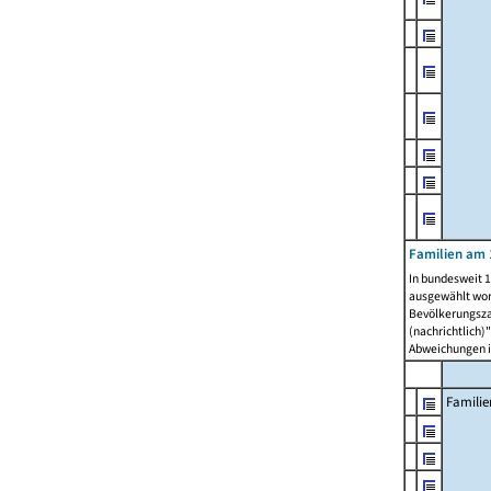
Familien am 
In bundesweit 1
ausgewählt wor
Bevölkerungszah
(nachrichtlich)"
Abweichungen i
Familie