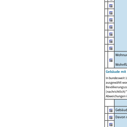
Wohnun
Wohnfl
Gebäude mit
In bundesweit 1
ausgewählt wor
Bevölkerungszah
(nachrichtlich)"
Abweichungen i
Gebäud
Davon m