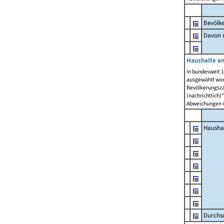
Bevölk
Davon m
Haushalte am
In bundesweit 1
ausgewählt wor
Bevölkerungszah
(nachrichtlich)"
Abweichungen i
Hausha
Durchsc