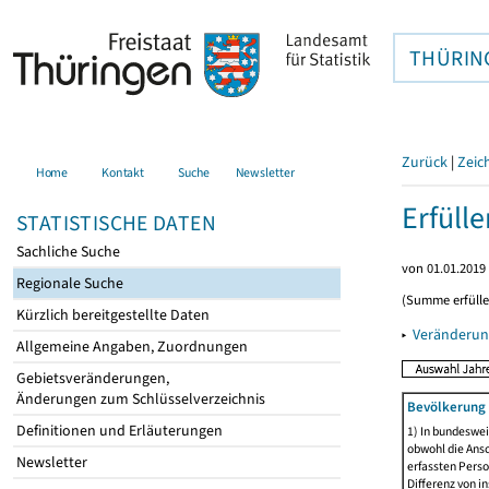
THÜRIN
Zurück
|
Zeic
Home
Kontakt
Suche
Newsletter
Erfüll
STATISTISCHE DATEN
Sachliche Suche
von 01.01.2019 
Regionale Suche
(Summe erfüll
Kürzlich bereitgestellte Daten
▸
Veränderun
Allgemeine Angaben, Zuordnungen
Gebietsveränderungen,
Änderungen zum Schlüsselverzeichnis
Bevölkerung 
Definitionen und Erläuterungen
1) In bundeswei
obwohl die Ansc
Newsletter
erfassten Perso
Differenz von i