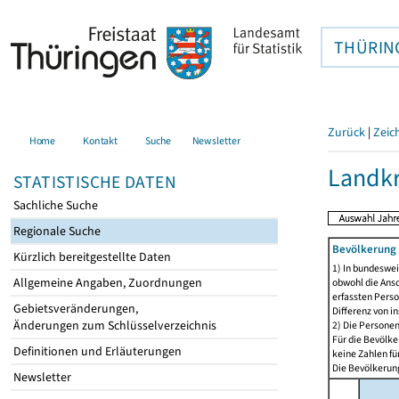
THÜRIN
Zurück
|
Zeic
Home
Kontakt
Suche
Newsletter
Landkr
STATISTISCHE DATEN
Sachliche Suche
Regionale Suche
Bevölkerung 
Kürzlich bereitgestellte Daten
1) In bundeswei
Allgemeine Angaben, Zuordnungen
obwohl die Ansc
erfassten Perso
Gebietsveränderungen,
Differenz von i
Änderungen zum Schlüsselverzeichnis
2) Die Persone
Für die Bevölke
Definitionen und Erläuterungen
keine Zahlen f
Die Bevölkerung
Newsletter