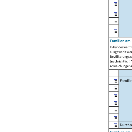
Familien am 
In bundesweit 1
ausgewählt wor
Bevölkerungszah
(nachrichtlich)"
Abweichungen i
Familie
Durchsc