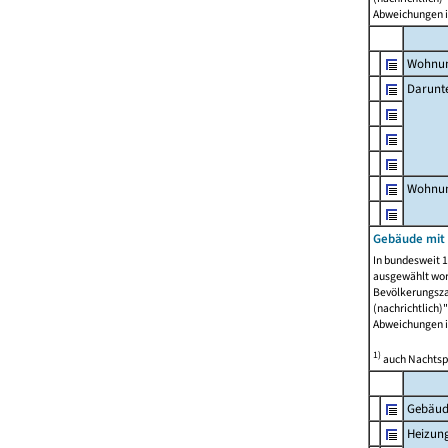
Abweichungen i
Wohnun
Darunt
Wohnun
Gebäude mit
In bundesweit 1
ausgewählt wor
Bevölkerungszah
(nachrichtlich)"
Abweichungen i
1)
auch Nachtsp
Gebäud
Heizun