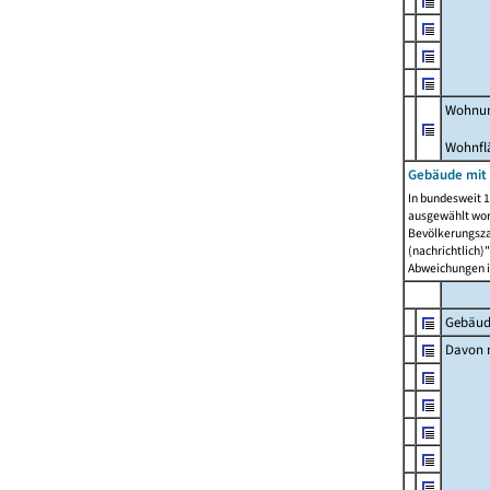
Wohnun
Wohnfl
Gebäude mit
In bundesweit 1
ausgewählt wor
Bevölkerungszah
(nachrichtlich)"
Abweichungen i
Gebäud
Davon m