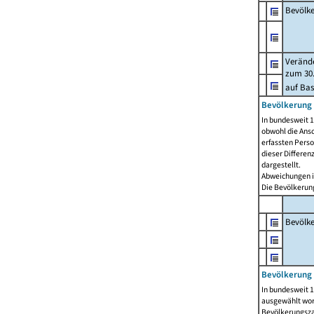
Bevölk
Verände
zum 30.
auf Bas
Bevölkerung 
In bundesweit 1
obwohl die Ansc
erfassten Pers
dieser Differen
dargestellt.
Abweichungen i
Die Bevölkerung
Bevölk
Bevölkerung 
In bundesweit 1
ausgewählt wor
Bevölkerungszah