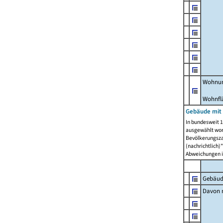
Wohnun
Wohnfl
Gebäude mit
In bundesweit 1
ausgewählt wor
Bevölkerungszah
(nachrichtlich)"
Abweichungen i
Gebäud
Davon m