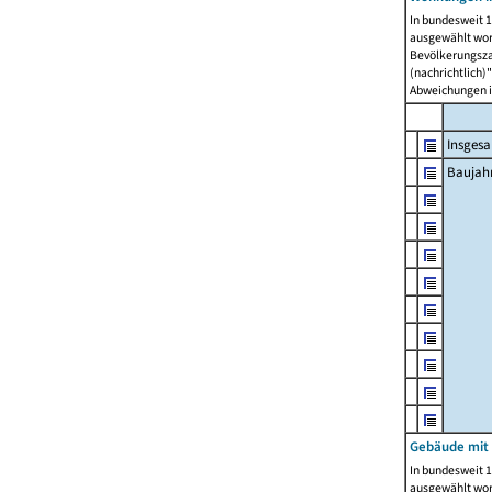
In bundesweit 1
ausgewählt wor
Bevölkerungszah
(nachrichtlich)"
Abweichungen i
Insges
Baujahr
Gebäude mit
In bundesweit 1
ausgewählt wor