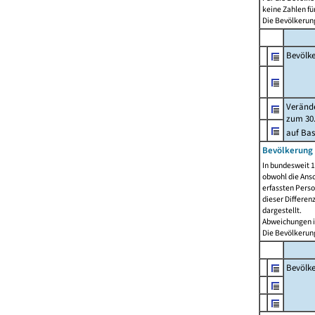
keine Zahlen f
Die Bevölkerung
Bevölk
Verände
zum 30.
auf Bas
Bevölkerung 
In bundesweit 1
obwohl die Ansc
erfassten Pers
dieser Differen
dargestellt.
Abweichungen i
Die Bevölkerung
Bevölk