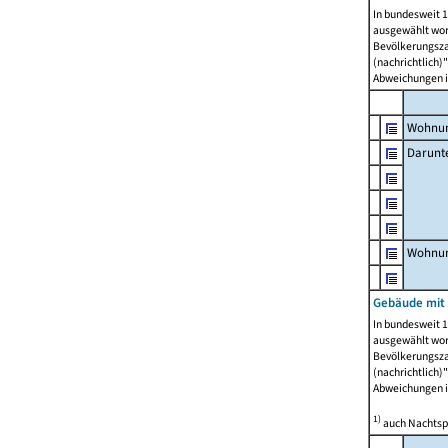
In bundesweit 1
ausgewählt wor
Bevölkerungszah
(nachrichtlich)"
Abweichungen i
Wohnun
Darunt
Wohnun
Gebäude mit
In bundesweit 1
ausgewählt wor
Bevölkerungszah
(nachrichtlich)"
Abweichungen i
1)
auch Nachtsp