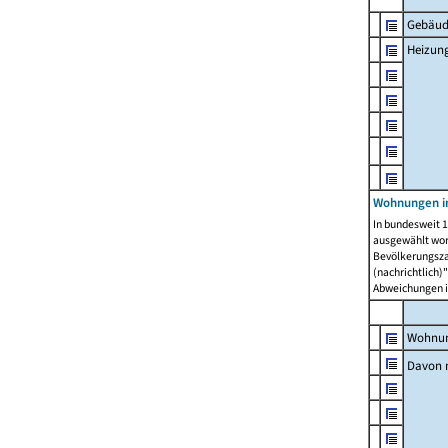
Gebäud
Heizun
Wohnungen i
In bundesweit 1
ausgewählt wor
Bevölkerungszah
(nachrichtlich)"
Abweichungen i
Wohnun
Davon 