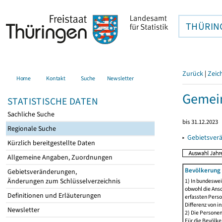
THÜRIN
Zurück
|
Zeic
Home
Kontakt
Suche
Newsletter
Gemei
STATISTISCHE DATEN
Sachliche Suche
bis 31.12.2023
Regionale Suche
▸
Gebietsver
Kürzlich bereitgestellte Daten
Allgemeine Angaben, Zuordnungen
Bevölkerung 
Gebietsveränderungen,
Änderungen zum Schlüsselverzeichnis
1) In bundeswei
obwohl die Ansc
Definitionen und Erläuterungen
erfassten Perso
Differenz von i
Newsletter
2) Die Persone
Für die Bevölke