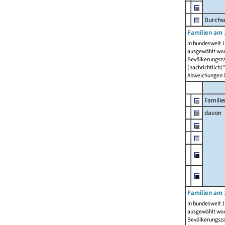
Durchsc
Familien am 
In bundesweit 1
ausgewählt wor
Bevölkerungszah
(nachrichtlich)"
Abweichungen i
Familie
davon
Familien am 
In bundesweit 1
ausgewählt wor
Bevölkerungszah