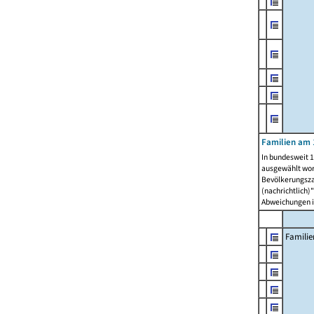
Familien am 
In bundesweit 1
ausgewählt wor
Bevölkerungszah
(nachrichtlich)"
Abweichungen i
Familie