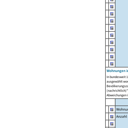
Wohnungen i
In bundesweit 1
ausgewählt wor
Bevölkerungszah
(nachrichtlich)"
Abweichungen i
Wohnun
Anzahl