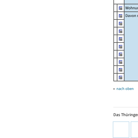
Wohnun
Davon m
▴
nach oben
Das Thüringer