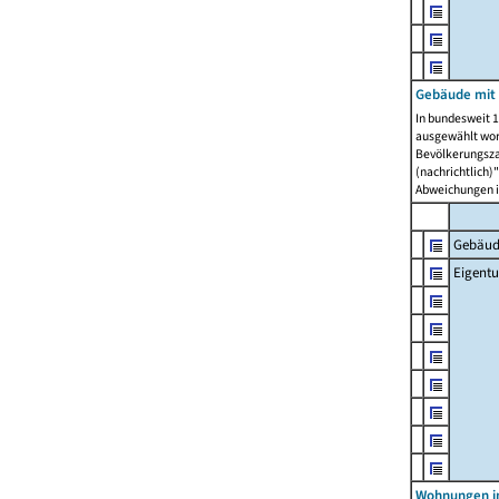
Gebäude mit
In bundesweit 1
ausgewählt wor
Bevölkerungszah
(nachrichtlich)"
Abweichungen i
Gebäud
Eigent
Wohnungen in