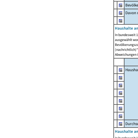
Bevölk
Davon m
Haushalte am
In bundesweit 1
ausgewählt wor
Bevölkerungszah
(nachrichtlich)"
Abweichungen i
Hausha
Durchsc
Haushalte am