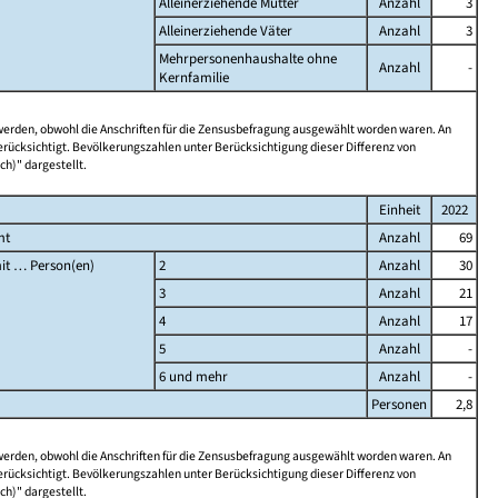
Alleinerziehende Mütter
Anzahl
3
Alleinerziehende Väter
Anzahl
3
Mehrpersonenhaushalte ohne
Anzahl
-
Kernfamilie
 werden, obwohl die Anschriften für die Zensusbefragung ausgewählt worden waren. An
rücksichtigt. Bevölkerungszahlen unter Berücksichtigung dieser Differenz von
ch)" dargestellt.
Einheit
2022
mt
Anzahl
69
it … Person(en)
2
Anzahl
30
3
Anzahl
21
4
Anzahl
17
5
Anzahl
-
6 und mehr
Anzahl
-
Personen
2,8
 werden, obwohl die Anschriften für die Zensusbefragung ausgewählt worden waren. An
rücksichtigt. Bevölkerungszahlen unter Berücksichtigung dieser Differenz von
ch)" dargestellt.