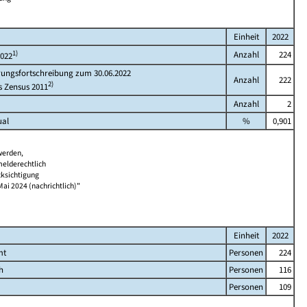
Einheit
2022
1)
Anzahl
224
2022
rungsfortschreibung zum 30.06.2022
Anzahl
222
2)
s Zensus 2011
Anzahl
2
ual
%
0,901
werden,
melderechtlich
cksichtigung
Mai 2024 (nachrichtlich)"
Einheit
2022
mt
Personen
224
h
Personen
116
Personen
109