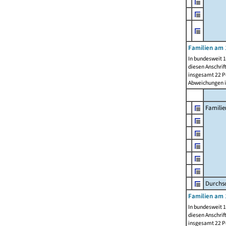
Familien am 
In bundesweit 1
diesen Anschrif
insgesamt 22 Pe
Abweichungen i
Familie
Durchsc
Familien am 
In bundesweit 1
diesen Anschrif
insgesamt 22 Pe