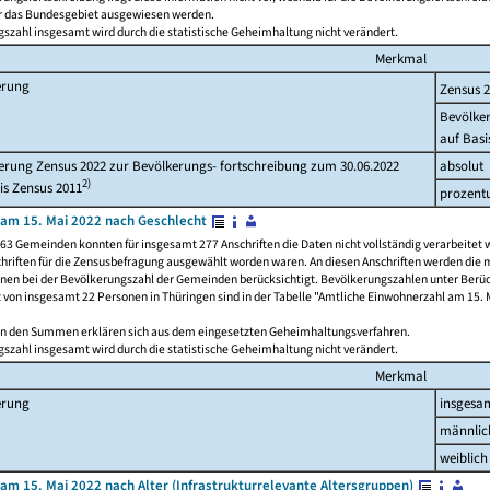
ür das Bundesgebiet ausgewiesen werden.
szahl insgesamt wird durch die statistische Geheimhaltung nicht verändert.
Merkmal
erung
Zensus 
Bevölke
auf Basi
rung Zensus 2022 zur Bevölkerungs- fortschreibung zum 30.06.2022
absolut
2)
is Zensus 2011
prozent
am 15. Mai 2022 nach Geschlecht
63 Gemeinden konnten für insgesamt 277 Anschriften die Daten nicht vollständig verarbeitet 
hriften für die Zensusbefragung ausgewählt worden waren. An diesen Anschriften werden die 
onen bei der Bevölkerungszahl der Gemeinden berücksichtigt. Bevölkerungszahlen unter Berü
z von insgesamt 22 Personen in Thüringen sind in der Tabelle "Amtliche Einwohnerzahl am 15. 
n den Summen erklären sich aus dem eingesetzten Geheimhaltungsverfahren.
szahl insgesamt wird durch die statistische Geheimhaltung nicht verändert.
Merkmal
erung
insgesa
männlic
weiblich
am 15. Mai 2022 nach Alter (Infrastrukturrelevante Altersgruppen)