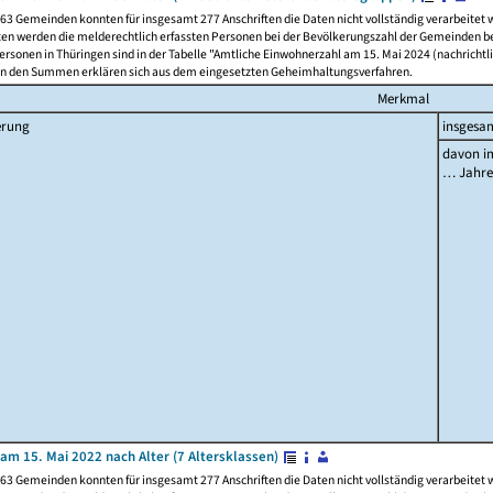
63 Gemeinden konnten für insgesamt 277 Anschriften die Daten nicht vollständig verarbeitet
ten werden die melderechtlich erfassten Personen bei der Bevölkerungszahl der Gemeinden be
rsonen in Thüringen sind in der Tabelle "Amtliche Einwohnerzahl am 15. Mai 2024 (nachrichtli
n den Summen erklären sich aus dem eingesetzten Geheimhaltungsverfahren.
Merkmal
erung
insgesa
davon im
… Jahr
am 15. Mai 2022 nach Alter (7 Altersklassen)
63 Gemeinden konnten für insgesamt 277 Anschriften die Daten nicht vollständig verarbeitet