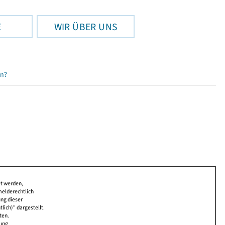
E
WIR ÜBER UNS
en?
et werden,
melderechtlich
ung dieser
lich)" dargestellt.
ten.
bung