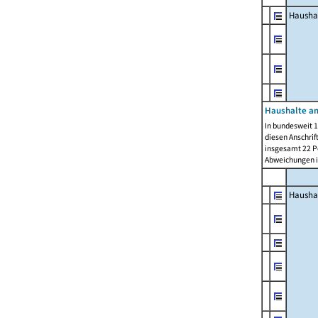
Hausha
Haushalte am
In bundesweit 1
diesen Anschrif
insgesamt 22 Pe
Abweichungen i
Hausha