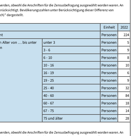
 werden, obwohl die Anschriften für die Zensusbefragung ausgewählt worden waren. An
rücksichtigt. Bevölkerungszahlen unter Berücksichtigung dieser Differenz von
ch)" dargestellt.
Einheit
2022
mt
Personen
224
 Alter von … bis unter
unter 3
Personen
5
en
3 - 6
Personen
9
6 - 10
Personen
8
10 - 16
Personen
10
16 - 19
Personen
6
19 - 25
Personen
9
25 - 40
Personen
32
40 - 60
Personen
84
60 - 67
Personen
18
67 - 75
Personen
14
75 und älter
Personen
28
 werden, obwohl die Anschriften für die Zensusbefragung ausgewählt worden waren. An