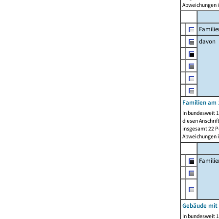
Abweichungen i
Familie
davon
Familien am 
In bundesweit 1
diesen Anschrif
insgesamt 22 Pe
Abweichungen i
Famili
Gebäude mit
In bundesweit 1