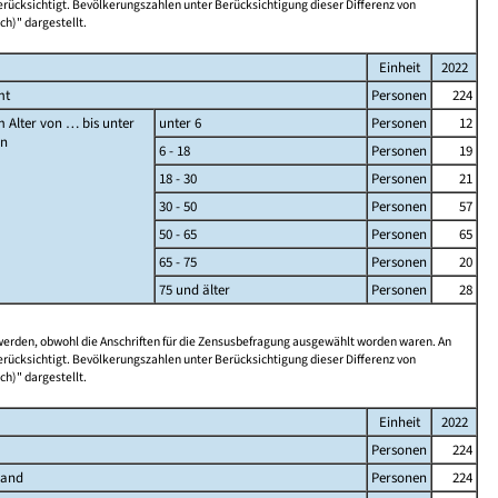
rücksichtigt. Bevölkerungszahlen unter Berücksichtigung dieser Differenz von
ch)" dargestellt.
Einheit
2022
mt
Personen
224
 Alter von … bis unter
unter 6
Personen
12
en
6 - 18
Personen
19
18 - 30
Personen
21
30 - 50
Personen
57
50 - 65
Personen
65
65 - 75
Personen
20
75 und älter
Personen
28
 werden, obwohl die Anschriften für die Zensusbefragung ausgewählt worden waren. An
rücksichtigt. Bevölkerungszahlen unter Berücksichtigung dieser Differenz von
ch)" dargestellt.
Einheit
2022
Personen
224
land
Personen
224