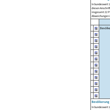
In bundesweit 1
diesen Anschrif
insgesamt 22 Pe
Abweichungen i
Bevölk
Bevölkerung 
In bundesweit 1