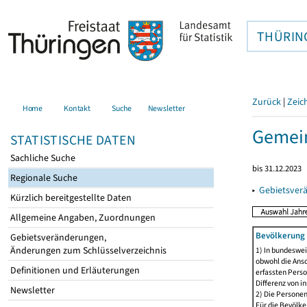
THÜRIN
Zurück
|
Zeic
Home
Kontakt
Suche
Newsletter
Gemein
STATISTISCHE DATEN
Sachliche Suche
bis 31.12.2023
Regionale Suche
▸
Gebietsver
Kürzlich bereitgestellte Daten
Allgemeine Angaben, Zuordnungen
Bevölkerung 
Gebietsveränderungen,
Änderungen zum Schlüsselverzeichnis
1) In bundeswei
obwohl die Ansc
Definitionen und Erläuterungen
erfassten Perso
Differenz von i
Newsletter
2) Die Persone
Für die Bevölke