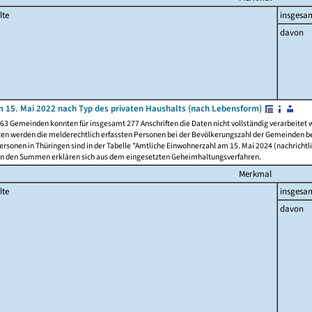
lte
insgesa
davon
 15. Mai 2022 nach Typ des privaten Haushalts (nach Lebensform)
63 Gemeinden konnten für insgesamt 277 Anschriften die Daten nicht vollständig verarbeitet
ten werden die melderechtlich erfassten Personen bei der Bevölkerungszahl der Gemeinden be
rsonen in Thüringen sind in der Tabelle "Amtliche Einwohnerzahl am 15. Mai 2024 (nachrichtli
n den Summen erklären sich aus dem eingesetzten Geheimhaltungsverfahren.
Merkmal
lte
insgesa
davon