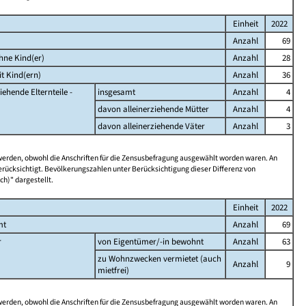
Einheit
2022
Anzahl
69
hne Kind(er)
Anzahl
28
t Kind(ern)
Anzahl
36
iehende Elternteile -
insgesamt
Anzahl
4
davon alleinerziehende Mütter
Anzahl
4
davon alleinerziehende Väter
Anzahl
3
 werden, obwohl die Anschriften für die Zensusbefragung ausgewählt worden waren. An
rücksichtigt. Bevölkerungszahlen unter Berücksichtigung dieser Differenz von
ch)" dargestellt.
Einheit
2022
mt
Anzahl
69
r
von Eigentümer/-in bewohnt
Anzahl
63
zu Wohnzwecken vermietet (auch
Anzahl
9
mietfrei)
 werden, obwohl die Anschriften für die Zensusbefragung ausgewählt worden waren. An