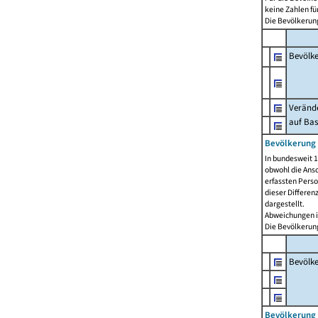
keine Zahlen f
Die Bevölkerung
Bevölk
Verände
auf Bas
Bevölkerung 
In bundesweit 1
obwohl die Ansc
erfassten Pers
dieser Differen
dargestellt.
Abweichungen i
Die Bevölkerung
Bevölk
Bevölkerung 