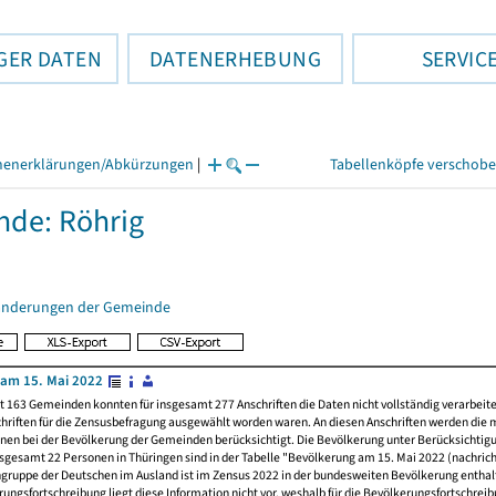
GER DATEN
DATENERHEBUNG
SERVIC
henerklärungen/Abkürzungen
|
Tabellenköpfe verschob
de: Röhrig
änderungen der Gemeinde
am 15. Mai 2022
t 163 Gemeinden konnten für insgesamt 277 Anschriften die Daten nicht vollständig verarbeit
hriften für die Zensusbefragung ausgewählt worden waren. An diesen Anschriften werden die 
nen bei der Bevölkerung der Gemeinden berücksichtigt. Die Bevölkerung unter Berücksichtig
nsgesamt 22 Personen in Thüringen sind in der Tabelle "Bevölkerung am 15. Mai 2022 (nachricht
ngruppe der Deutschen im Ausland ist im Zensus 2022 in der bundesweiten Bevölkerung enthal
rungsfortschreibung liegt diese Information nicht vor, weshalb für die Bevölkerungsfortschrei