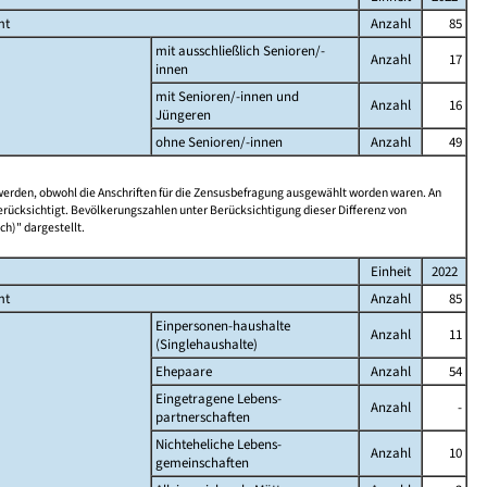
mt
Anzahl
85
mit ausschließlich Senioren/-
Anzahl
17
innen
mit Senioren/-innen und
Anzahl
16
Jüngeren
ohne Senioren/-innen
Anzahl
49
 werden, obwohl die Anschriften für die Zensusbefragung ausgewählt worden waren. An
rücksichtigt. Bevölkerungszahlen unter Berücksichtigung dieser Differenz von
ch)" dargestellt.
Einheit
2022
mt
Anzahl
85
Einpersonen-haushalte
Anzahl
11
(Singlehaushalte)
Ehepaare
Anzahl
54
Eingetragene Lebens-
Anzahl
-
partnerschaften
Nichteheliche Lebens-
Anzahl
10
gemeinschaften