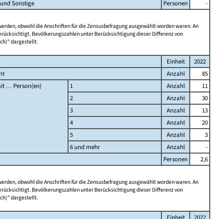
 und Sonstige
Personen
-
 werden, obwohl die Anschriften für die Zensusbefragung ausgewählt worden waren. An
rücksichtigt. Bevölkerungszahlen unter Berücksichtigung dieser Differenz von
ch)" dargestellt.
Einheit
2022
mt
Anzahl
85
it … Person(en)
1
Anzahl
11
2
Anzahl
30
3
Anzahl
13
4
Anzahl
20
5
Anzahl
3
6 und mehr
Anzahl
-
Personen
2,6
 werden, obwohl die Anschriften für die Zensusbefragung ausgewählt worden waren. An
rücksichtigt. Bevölkerungszahlen unter Berücksichtigung dieser Differenz von
ch)" dargestellt.
Einheit
2022