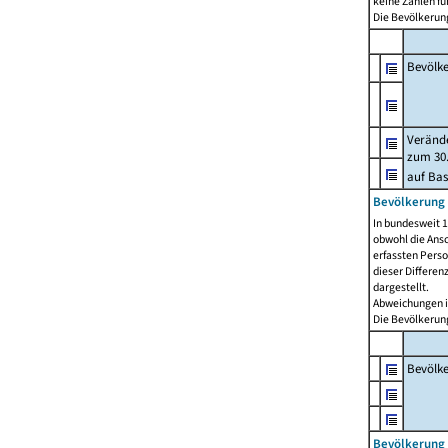
keine Zahlen f
Die Bevölkerung
Bevölk
Verände
zum 30.
auf Bas
Bevölkerung 
In bundesweit 1
obwohl die Ansc
erfassten Pers
dieser Differen
dargestellt.
Abweichungen i
Die Bevölkerung
Bevölk
Bevölkerung 