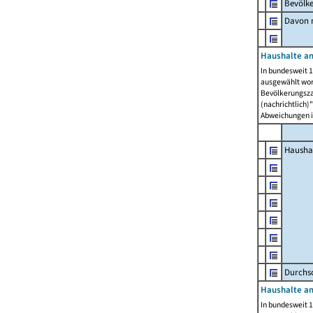
Bevölk
Davon m
Haushalte am
In bundesweit 1
ausgewählt wor
Bevölkerungszah
(nachrichtlich)"
Abweichungen i
Hausha
Durchsc
Haushalte am
In bundesweit 1