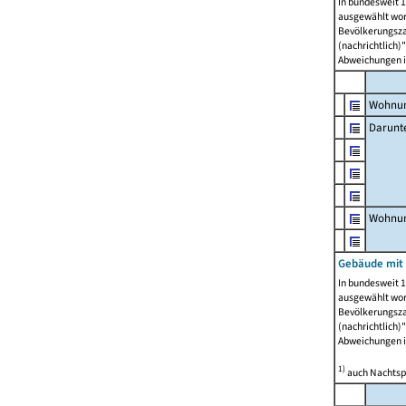
In bundesweit 1
ausgewählt wor
Bevölkerungszah
(nachrichtlich)"
Abweichungen i
Wohnun
Darunt
Wohnun
Gebäude mit
In bundesweit 1
ausgewählt wor
Bevölkerungszah
(nachrichtlich)"
Abweichungen i
1)
auch Nachtsp