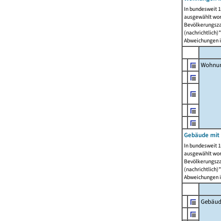
In bundesweit 1
ausgewählt wor
Bevölkerungszah
(nachrichtlich)"
Abweichungen i
Wohnun
Gebäude mit 
In bundesweit 1
ausgewählt wor
Bevölkerungszah
(nachrichtlich)"
Abweichungen i
Gebäud