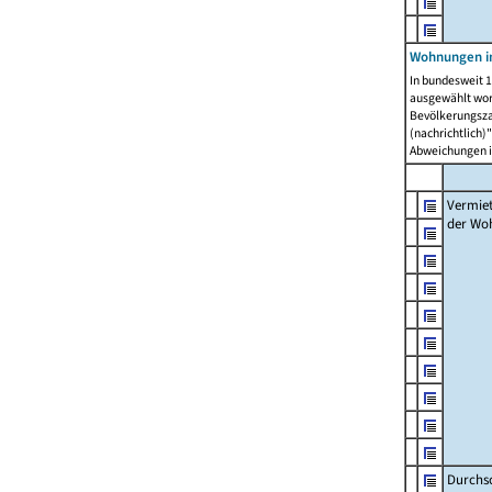
Wohnungen in
In bundesweit 1
ausgewählt wor
Bevölkerungszah
(nachrichtlich)"
Abweichungen i
Vermie
der Wo
Durchs