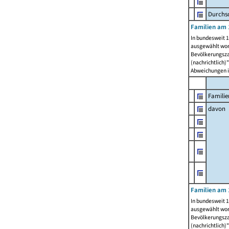
Durchsc
Familien am 
In bundesweit 1
ausgewählt wor
Bevölkerungszah
(nachrichtlich)"
Abweichungen i
Familie
davon
Familien am 
In bundesweit 1
ausgewählt wor
Bevölkerungszah
(nachrichtlich)"