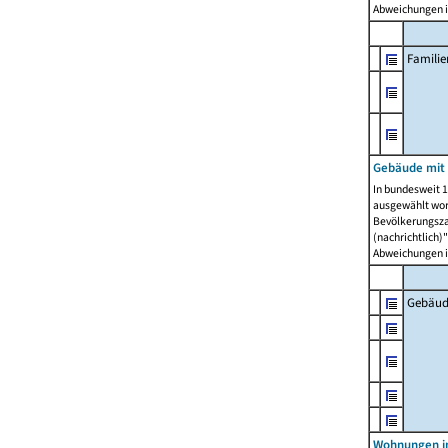
Abweichungen i
Famili
Gebäude mit
In bundesweit 1
ausgewählt wor
Bevölkerungszah
(nachrichtlich)"
Abweichungen i
Gebäud
Wohnungen i