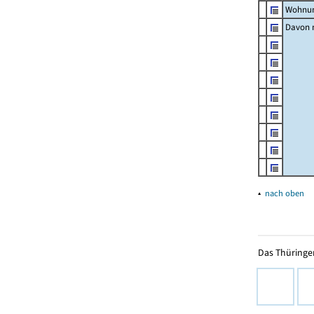
Wohnun
Davon m
▴
nach oben
Das Thüringer