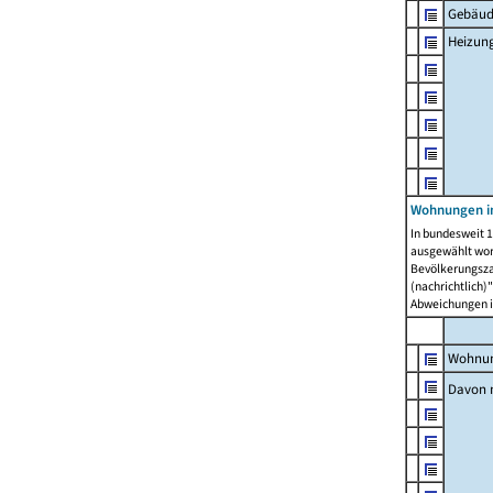
Gebäud
Heizun
Wohnungen i
In bundesweit 1
ausgewählt wor
Bevölkerungszah
(nachrichtlich)"
Abweichungen i
Wohnun
Davon 