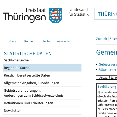
THÜRIN
Zurück
|
Zeic
Home
Kontakt
Suche
Newsletter
Gemein
STATISTISCHE DATEN
Sachliche Suche
▸
Gebietsver
Regionale Suche
▸
Allgemeine
Kürzlich bereitgestellte Daten
Allgemeine Angaben, Zuordnungen
Bevölkerung 
Gebietsveränderungen,
1) In bundeswei
Änderungen zum Schlüsselverzeichnis
obwohl die Ansc
erfassten Perso
Definitionen und Erläuterungen
Differenz von i
2) Die Persone
Newsletter
Für die Bevölke