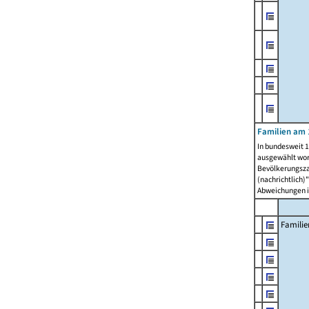
Familien am 
In bundesweit 1
ausgewählt wor
Bevölkerungszah
(nachrichtlich)"
Abweichungen i
Familie