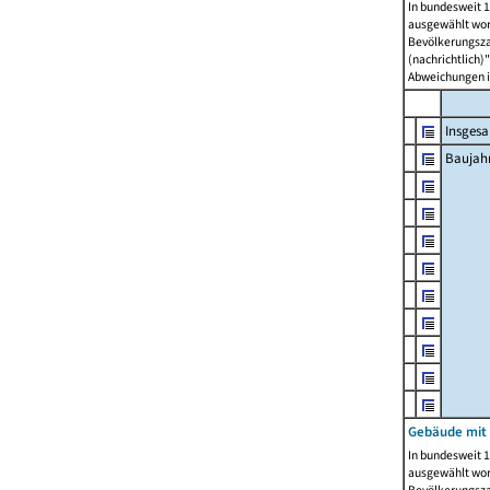
In bundesweit 1
ausgewählt wor
Bevölkerungszah
(nachrichtlich)"
Abweichungen i
Insges
Baujahr
Gebäude mit
In bundesweit 1
ausgewählt wor