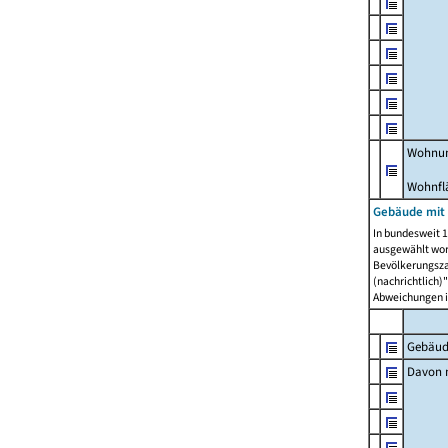
Wohnun
Wohnfl
Gebäude mit
In bundesweit 1
ausgewählt wor
Bevölkerungszah
(nachrichtlich)"
Abweichungen i
Gebäud
Davon m