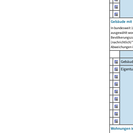
Gebäude mit
In bundesweit 1
ausgewählt wor
Bevölkerungszah
(nachrichtlich)"
Abweichungen i
Gebäud
Eigent
Wohnungen in