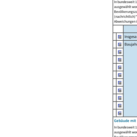
In bundesweit 1
ausgewählt wor
Bevölkerungszah
(nachrichtlich)"
Abweichungen i
Insges
Baujahr
Gebäude mit
In bundesweit 1
ausgewählt wor