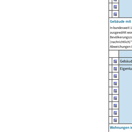
Gebäude mit
In bundesweit 1
ausgewählt wor
Bevölkerungszah
(nachrichtlich)"
Abweichungen i
Gebäud
Eigent
Wohnungen in