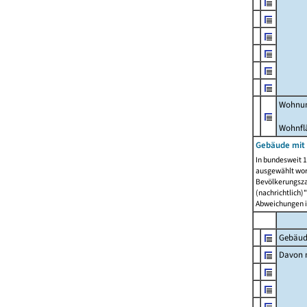
Wohnun
Wohnfl
Gebäude mit
In bundesweit 1
ausgewählt wor
Bevölkerungszah
(nachrichtlich)"
Abweichungen i
Gebäud
Davon m