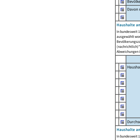
Bevölk
Davon m
Haushalte am
In bundesweit 1
ausgewählt wor
Bevölkerungszah
(nachrichtlich)"
Abweichungen i
Hausha
Durchsc
Haushalte am
In bundesweit 1