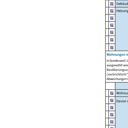
Gebäud
Heizun
Wohnungen i
In bundesweit 1
ausgewählt wor
Bevölkerungszah
(nachrichtlich)"
Abweichungen i
Wohnun
Davon 