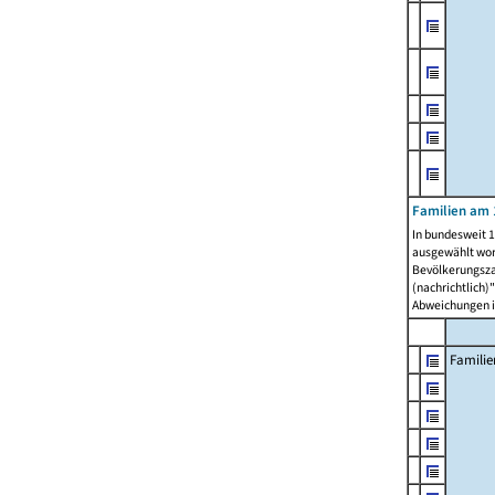
Familien am 
In bundesweit 1
ausgewählt wor
Bevölkerungszah
(nachrichtlich)"
Abweichungen i
Familie