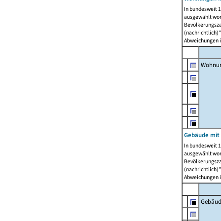
In bundesweit 1
ausgewählt wor
Bevölkerungszah
(nachrichtlich)"
Abweichungen i
Wohnun
Gebäude mit 
In bundesweit 1
ausgewählt wor
Bevölkerungszah
(nachrichtlich)"
Abweichungen i
Gebäud