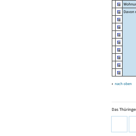
Wohnun
Davon m
▴
nach oben
Das Thüringer