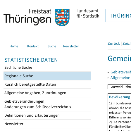
THÜRIN
Zurück
|
Zeic
Home
Kontakt
Suche
Newsletter
Gemein
STATISTISCHE DATEN
Sachliche Suche
▸
Gebietsver
Regionale Suche
▸
Allgemeine
Kürzlich bereitgestellte Daten
Allgemeine Angaben, Zuordnungen
Bevölkerung 
Gebietsveränderungen,
1) In bundeswei
Änderungen zum Schlüsselverzeichnis
obwohl die Ansc
erfassten Perso
Definitionen und Erläuterungen
Differenz von i
2) Die Persone
Newsletter
Für die Bevölke