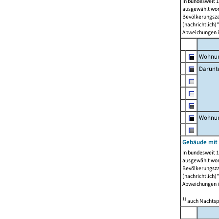
In bundesweit 1
ausgewählt wor
Bevölkerungszah
(nachrichtlich)"
Abweichungen i
Wohnun
Darunt
Wohnun
Gebäude mit
In bundesweit 1
ausgewählt wor
Bevölkerungszah
(nachrichtlich)"
Abweichungen i
1)
auch Nachtsp