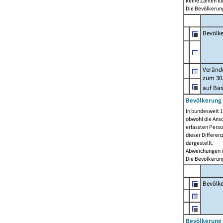
keine Zahlen f
Die Bevölkerung
Bevölk
Verände
zum 30.
auf Bas
Bevölkerung 
In bundesweit 1
obwohl die Ansc
erfassten Pers
dieser Differen
dargestellt.
Abweichungen i
Die Bevölkerung
Bevölk
Bevölkerung 