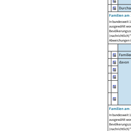
Durchsc
Familien am 
In bundesweit 1
ausgewählt wor
Bevölkerungszah
(nachrichtlich)"
Abweichungen i
Familie
davon
Familien am 
In bundesweit 1
ausgewählt wor
Bevölkerungszah
(nachrichtlich)"