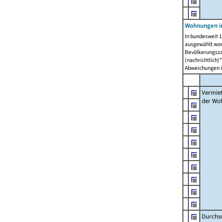
Wohnungen in
In bundesweit 1
ausgewählt wor
Bevölkerungszah
(nachrichtlich)"
Abweichungen i
Vermie
der Wo
Durchs