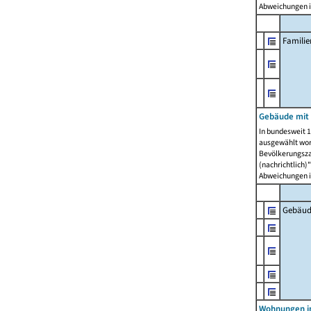
Abweichungen i
Famili
Gebäude mit
In bundesweit 1
ausgewählt wor
Bevölkerungszah
(nachrichtlich)"
Abweichungen i
Gebäud
Wohnungen i