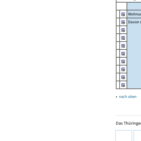
Wohnun
Davon m
▴
nach oben
Das Thüringer