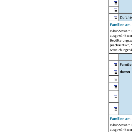
Durchsc
Familien am 
In bundesweit 1
ausgewählt wor
Bevölkerungszah
(nachrichtlich)"
Abweichungen i
Familie
davon
Familien am 
In bundesweit 1
ausgewählt wor