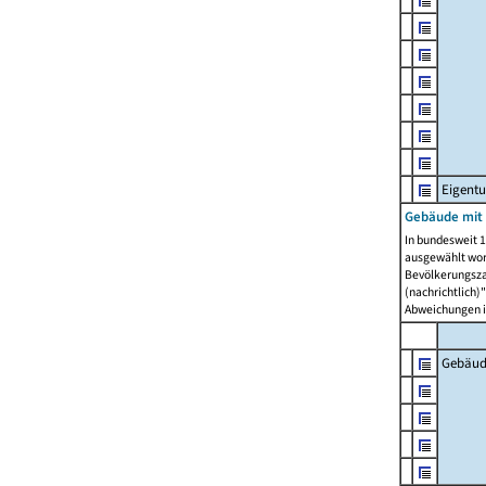
Eigent
Gebäude mit
In bundesweit 1
ausgewählt wor
Bevölkerungszah
(nachrichtlich)"
Abweichungen i
Gebäud