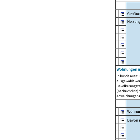
Gebäud
Heizun
Wohnungen i
In bundesweit 1
ausgewählt wor
Bevölkerungszah
(nachrichtlich)"
Abweichungen i
Wohnun
Davon 