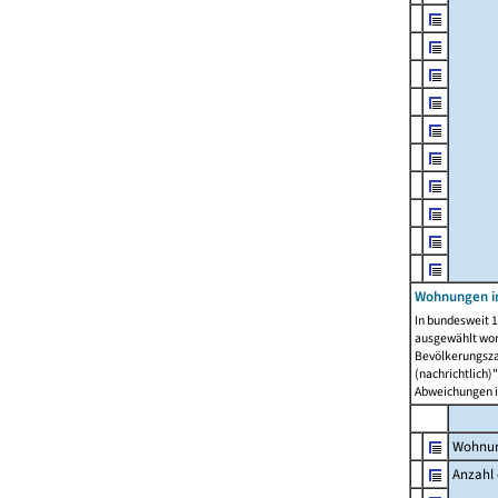
Wohnungen i
In bundesweit 1
ausgewählt wor
Bevölkerungszah
(nachrichtlich)"
Abweichungen i
Wohnun
Anzahl