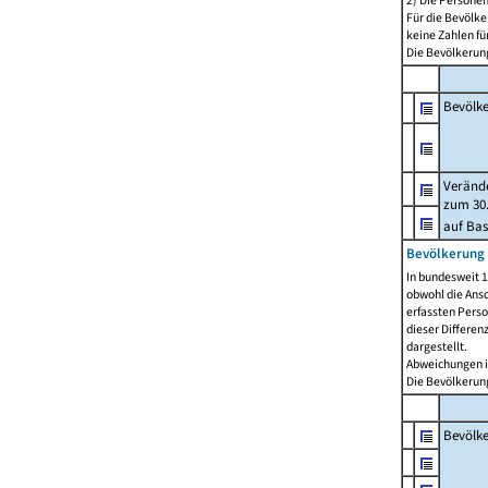
2) Die Persone
Für die Bevölke
keine Zahlen f
Die Bevölkerung
Bevölk
Verände
zum 30.
auf Bas
Bevölkerung 
In bundesweit 1
obwohl die Ansc
erfassten Pers
dieser Differen
dargestellt.
Abweichungen i
Die Bevölkerung
Bevölk