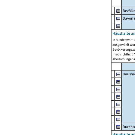
Bevölk
Davon m
Haushalte am
In bundesweit 1
ausgewählt wor
Bevölkerungszah
(nachrichtlich)"
Abweichungen i
Hausha
Durchsc
Haushalte am