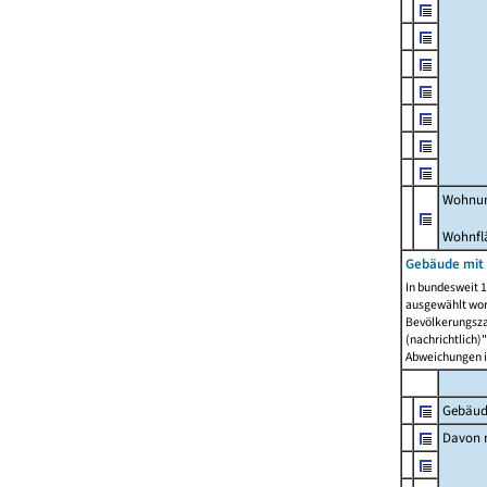
Wohnun
Wohnfl
Gebäude mit
In bundesweit 1
ausgewählt wor
Bevölkerungszah
(nachrichtlich)"
Abweichungen i
Gebäud
Davon m