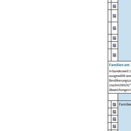
Familien am 
In bundesweit 1
ausgewählt wor
Bevölkerungszah
(nachrichtlich)"
Abweichungen i
Familie