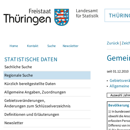
THÜRIN
Zurück
|
Zeic
Home
Kontakt
Suche
Newsletter
Gemein
STATISTISCHE DATEN
Sachliche Suche
seit 01.12.2010
Regionale Suche
▸
Gebietsver
Kürzlich bereitgestellte Daten
▸
Allgemeine
Allgemeine Angaben, Zuordnungen
Gebietsveränderungen,
Bevölkerung 
Änderungen zum Schlüsselverzeichnis
1) In bundeswei
Definitionen und Erläuterungen
obwohl die Ansc
erfassten Perso
Newsletter
Differenz von i