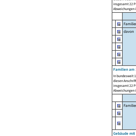
insgesamt 22 Pe
Abweichungen i
Familie
davon
Familien am 
In bundesweit 1
diesen Anschrif
insgesamt 22 Pe
Abweichungen i
Famili
Gebäude mit