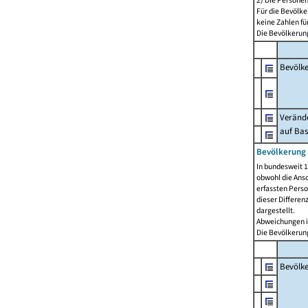
2) Die Persone
Für die Bevölke
keine Zahlen f
Die Bevölkerung
Bevölk
Verände
auf Bas
Bevölkerung 
In bundesweit 1
obwohl die Ansc
erfassten Pers
dieser Differen
dargestellt.
Abweichungen i
Die Bevölkerung
Bevölk