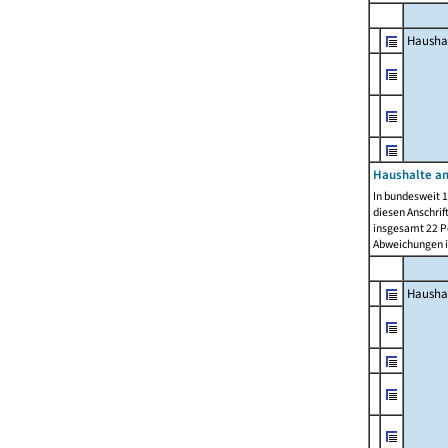
Hausha
Haushalte am
In bundesweit 1
diesen Anschrif
insgesamt 22 Pe
Abweichungen i
Hausha