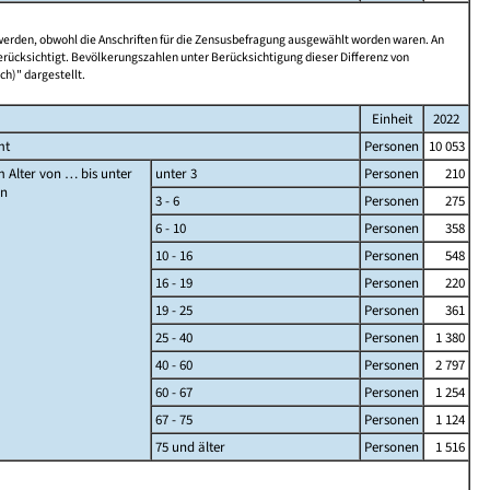
 werden, obwohl die Anschriften für die Zensusbefragung ausgewählt worden waren. An
rücksichtigt. Bevölkerungszahlen unter Berücksichtigung dieser Differenz von
ch)" dargestellt.
Einheit
2022
mt
Personen
10 053
 Alter von … bis unter
unter 3
Personen
210
en
3 - 6
Personen
275
6 - 10
Personen
358
10 - 16
Personen
548
16 - 19
Personen
220
19 - 25
Personen
361
25 - 40
Personen
1 380
40 - 60
Personen
2 797
60 - 67
Personen
1 254
67 - 75
Personen
1 124
75 und älter
Personen
1 516