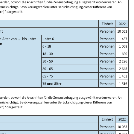
 werden, obwohl die Anschriften für die Zensusbefragung ausgewählt worden waren. An
rücksichtigt. Bevölkerungszahlen unter Berücksichtigung dieser Differenz von
ch)" dargestellt.
Einheit
2022
mt
Personen
10 053
 Alter von … bis unter
unter 6
Personen
487
en
6 - 18
Personen
1 068
18 - 30
Personen
690
30 - 50
Personen
2 196
50 - 65
Personen
2 645
65 - 75
Personen
1 453
75 und älter
Personen
1 516
 werden, obwohl die Anschriften für die Zensusbefragung ausgewählt worden waren. An
rücksichtigt. Bevölkerungszahlen unter Berücksichtigung dieser Differenz von
ch)" dargestellt.
Einheit
2022
Personen
10 053