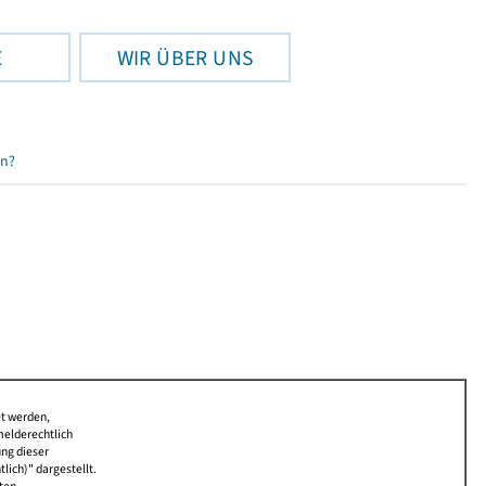
E
WIR ÜBER UNS
en?
et werden,
melderechtlich
ung dieser
lich)" dargestellt.