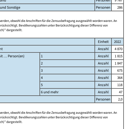
land
Personen
9 767
 und Sonstige
Personen
286
 werden, obwohl die Anschriften für die Zensusbefragung ausgewählt worden waren. An
rücksichtigt. Bevölkerungszahlen unter Berücksichtigung dieser Differenz von
ch)" dargestellt.
Einheit
2022
mt
Anzahl
4 870
it … Person(en)
1
Anzahl
1 815
2
Anzahl
1 847
3
Anzahl
675
4
Anzahl
364
5
Anzahl
118
6 und mehr
Anzahl
47
Personen
2,0
 werden, obwohl die Anschriften für die Zensusbefragung ausgewählt worden waren. An
rücksichtigt. Bevölkerungszahlen unter Berücksichtigung dieser Differenz von
ch)" dargestellt.