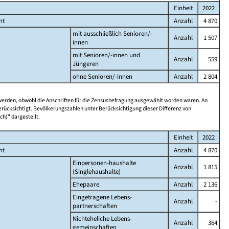
Einheit
2022
mt
Anzahl
4 870
mit ausschließlich Senioren/-
Anzahl
1 507
innen
mit Senioren/-innen und
Anzahl
559
Jüngeren
ohne Senioren/-innen
Anzahl
2 804
 werden, obwohl die Anschriften für die Zensusbefragung ausgewählt worden waren. An
rücksichtigt. Bevölkerungszahlen unter Berücksichtigung dieser Differenz von
ch)" dargestellt.
Einheit
2022
mt
Anzahl
4 870
Einpersonen-haushalte
Anzahl
1 815
(Singlehaushalte)
Ehepaare
Anzahl
2 136
Eingetragene Lebens-
Anzahl
-
partnerschaften
Nichteheliche Lebens-
Anzahl
364
gemeinschaften