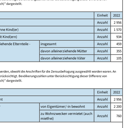
ch)" dargestellt.
Einheit
2022
Anzahl
2 956
hne Kind(er)
Anzahl
1 570
t Kind(ern)
Anzahl
934
iehende Elternteile -
insgesamt
Anzahl
459
davon alleinerziehende Mütter
Anzahl
355
davon alleinerziehende Väter
Anzahl
105
 werden, obwohl die Anschriften für die Zensusbefragung ausgewählt worden waren. An
rücksichtigt. Bevölkerungszahlen unter Berücksichtigung dieser Differenz von
ch)" dargestellt.
Einheit
2022
mt
Anzahl
2 956
r
von Eigentümer/-in bewohnt
Anzahl
2 200
zu Wohnzwecken vermietet (auch
Anzahl
760
mietfrei)