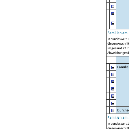
Familien am 
In bundesweit 1
diesen Anschrif
insgesamt 22 Pe
Abweichungen i
Familie
Durchsc
Familien am 
In bundesweit 1
diesen Anschrif