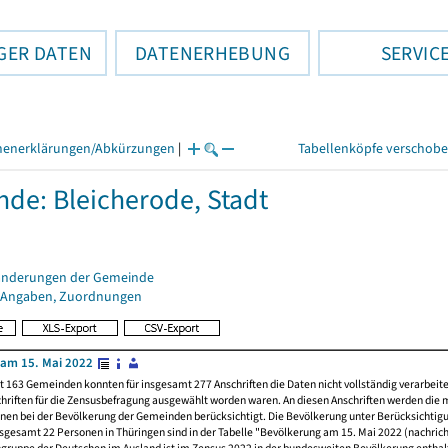
GER DATEN
DATENERHEBUNG
SERVIC
henerklärungen/Abkürzungen
|
Tabellenköpfe verschob
de: Bleicherode, Stadt
änderungen der Gemeinde
 Angaben, Zuordnungen
am 15. Mai 2022
t 163 Gemeinden konnten für insgesamt 277 Anschriften die Daten nicht vollständig verarbeit
hriften für die Zensusbefragung ausgewählt worden waren. An diesen Anschriften werden die 
nen bei der Bevölkerung der Gemeinden berücksichtigt. Die Bevölkerung unter Berücksichtig
nsgesamt 22 Personen in Thüringen sind in der Tabelle "Bevölkerung am 15. Mai 2022 (nachricht