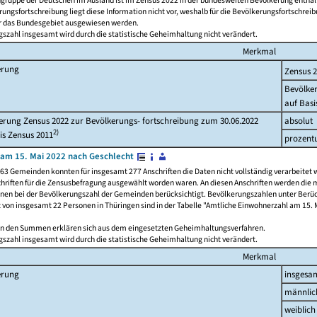
ngruppe der Deutschen im Ausland ist im Zensus 2022 in der bundesweiten Bevölkerung enthal
rungsfortschreibung liegt diese Information nicht vor, weshalb für die Bevölkerungsfortschrei
ür das Bundesgebiet ausgewiesen werden.
szahl insgesamt wird durch die statistische Geheimhaltung nicht verändert.
Merkmal
erung
Zensus 
Bevölke
auf Basi
rung Zensus 2022 zur Bevölkerungs- fortschreibung zum 30.06.2022
absolut
2)
is Zensus 2011
prozent
am 15. Mai 2022 nach Geschlecht
63 Gemeinden konnten für insgesamt 277 Anschriften die Daten nicht vollständig verarbeitet 
hriften für die Zensusbefragung ausgewählt worden waren. An diesen Anschriften werden die 
onen bei der Bevölkerungszahl der Gemeinden berücksichtigt. Bevölkerungszahlen unter Berü
z von insgesamt 22 Personen in Thüringen sind in der Tabelle "Amtliche Einwohnerzahl am 15. 
n den Summen erklären sich aus dem eingesetzten Geheimhaltungsverfahren.
szahl insgesamt wird durch die statistische Geheimhaltung nicht verändert.
Merkmal
erung
insgesa
männlic
weiblich