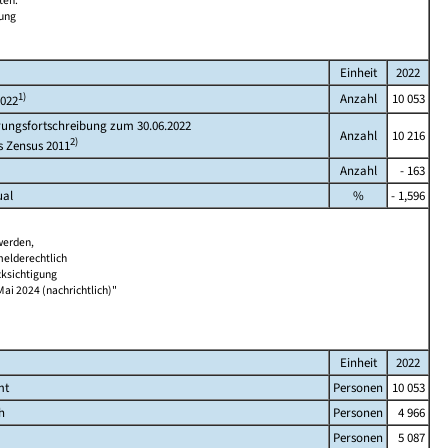
ten.
bung
Einheit
2022
1)
Anzahl
10 053
2022
rungsfortschreibung zum 30.06.2022
Anzahl
10 216
2)
s Zensus 2011
Anzahl
- 163
ual
%
- 1,596
werden,
melderechtlich
cksichtigung
Mai 2024 (nachrichtlich)"
Einheit
2022
mt
Personen
10 053
h
Personen
4 966
Personen
5 087