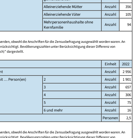
Alleinerziehende Mütter
Anzahl
356
Alleinerziehende Väter
Anzahl
105
Mehrpersonenhaushalte ohne
Anzahl
94
Kernfamilie
 werden, obwohl die Anschriften für die Zensusbefragung ausgewählt worden waren. An
rücksichtigt. Bevölkerungszahlen unter Berücksichtigung dieser Differenz von
ch)" dargestellt.
Einheit
2022
mt
Anzahl
2 956
it … Person(en)
2
Anzahl
1 901
3
Anzahl
657
4
Anzahl
306
5
Anzahl
75
6 und mehr
Anzahl
16
Personen
2,5
 werden, obwohl die Anschriften für die Zensusbefragung ausgewählt worden waren. An
rücksichtigt. Bevölkerungszahlen unter Berücksichtigung dieser Differenz von