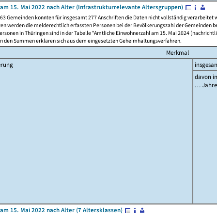
am 15. Mai 2022 nach Alter (Infrastrukturrelevante Altersgruppen)
63 Gemeinden konnten für insgesamt 277 Anschriften die Daten nicht vollständig verarbeitet
ten werden die melderechtlich erfassten Personen bei der Bevölkerungszahl der Gemeinden be
rsonen in Thüringen sind in der Tabelle "Amtliche Einwohnerzahl am 15. Mai 2024 (nachrichtli
n den Summen erklären sich aus dem eingesetzten Geheimhaltungsverfahren.
Merkmal
erung
insgesa
davon im
… Jahr
am 15. Mai 2022 nach Alter (7 Altersklassen)