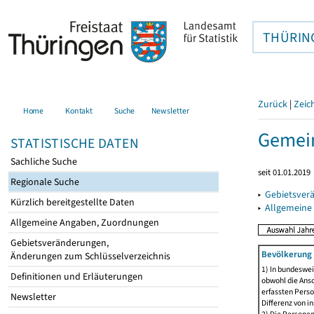
THÜRIN
Zurück
|
Zeic
Home
Kontakt
Suche
Newsletter
Gemein
STATISTISCHE DATEN
Sachliche Suche
seit 01.01.2019
Regionale Suche
▸
Gebietsver
Kürzlich bereitgestellte Daten
▸
Allgemeine
Allgemeine Angaben, Zuordnungen
Gebietsveränderungen,
Bevölkerung 
Änderungen zum Schlüsselverzeichnis
1) In bundeswei
Definitionen und Erläuterungen
obwohl die Ansc
erfassten Perso
Newsletter
Differenz von i