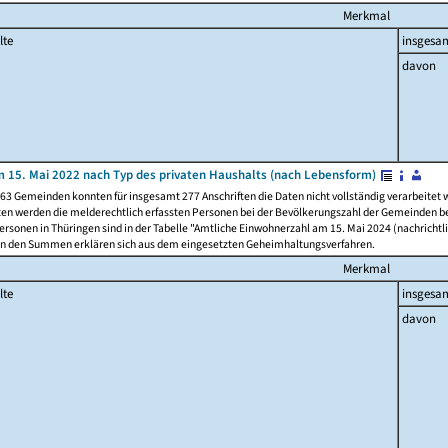
Merkmal
lte
insgesa
davon
 15. Mai 2022 nach Typ des privaten Haushalts (nach Lebensform)
63 Gemeinden konnten für insgesamt 277 Anschriften die Daten nicht vollständig verarbeitet
ten werden die melderechtlich erfassten Personen bei der Bevölkerungszahl der Gemeinden be
rsonen in Thüringen sind in der Tabelle "Amtliche Einwohnerzahl am 15. Mai 2024 (nachrichtli
n den Summen erklären sich aus dem eingesetzten Geheimhaltungsverfahren.
Merkmal
lte
insgesa
davon