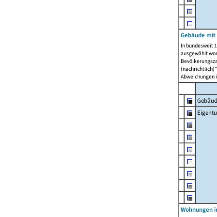
Gebäude mit
In bundesweit 1
ausgewählt wor
Bevölkerungszah
(nachrichtlich)"
Abweichungen i
Gebäud
Eigent
Wohnungen in