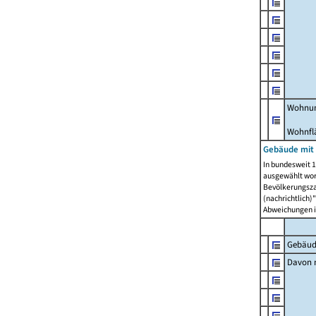
Wohnun
Wohnfl
Gebäude mit
In bundesweit 1
ausgewählt wor
Bevölkerungszah
(nachrichtlich)"
Abweichungen i
Gebäud
Davon m