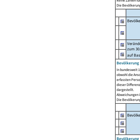
keine Zahlen f
Die Bevölkerung
Bevölk
Verände
zum 30.
auf Bas
Bevölkerung 
In bundesweit 1
obwohl die Ansc
erfassten Pers
dieser Differen
dargestellt.
Abweichungen i
Die Bevölkerung
Bevölk
Bevölkerung 