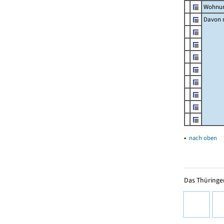
Wohnun
Davon m
▴
nach oben
Das Thüringer