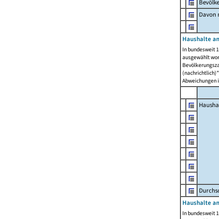
Bevölk
Davon m
Haushalte am
In bundesweit 1
ausgewählt wor
Bevölkerungszah
(nachrichtlich)"
Abweichungen i
Hausha
Durchsc
Haushalte am
In bundesweit 1