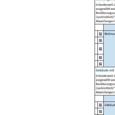
In bundesweit 1
ausgewählt wor
Bevölkerungszah
(nachrichtlich)"
Abweichungen i
Wohnun
Gebäude mit 
In bundesweit 1
ausgewählt wor
Bevölkerungszah
(nachrichtlich)"
Abweichungen i
Gebäud