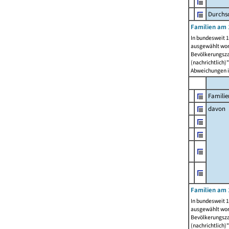
Durchsc
Familien am 
In bundesweit 1
ausgewählt wor
Bevölkerungszah
(nachrichtlich)"
Abweichungen i
Familie
davon
Familien am 
In bundesweit 1
ausgewählt wor
Bevölkerungszah
(nachrichtlich)"