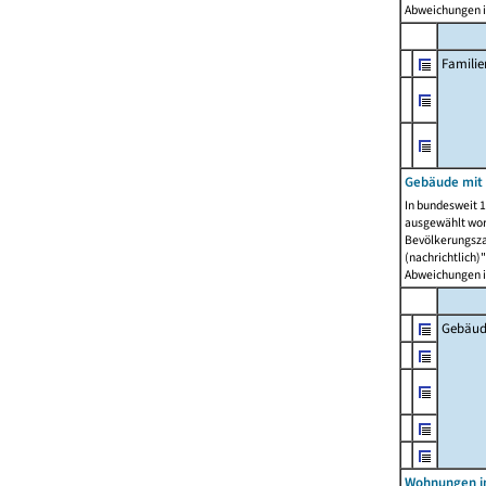
Abweichungen i
Famili
Gebäude mit
In bundesweit 1
ausgewählt wor
Bevölkerungszah
(nachrichtlich)"
Abweichungen i
Gebäud
Wohnungen i