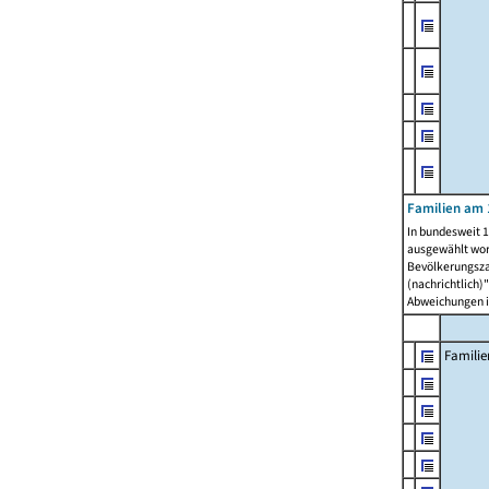
Familien am 
In bundesweit 1
ausgewählt wor
Bevölkerungszah
(nachrichtlich)"
Abweichungen i
Familie