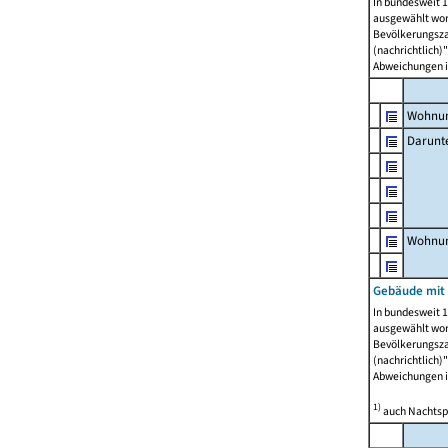
In bundesweit 1
ausgewählt wor
Bevölkerungszah
(nachrichtlich)"
Abweichungen i
Wohnun
Darunt
Wohnun
Gebäude mit
In bundesweit 1
ausgewählt wor
Bevölkerungszah
(nachrichtlich)"
Abweichungen i
1)
auch Nachtsp