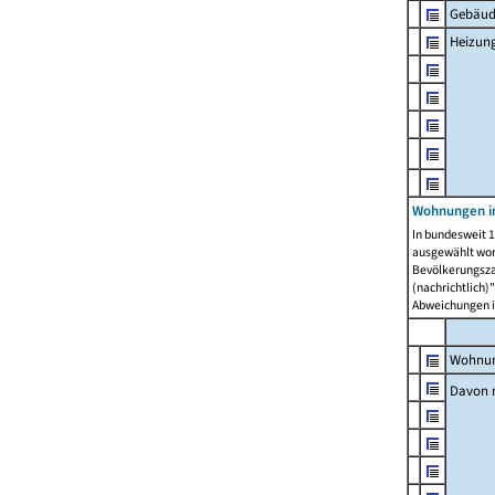
Gebäud
Heizun
Wohnungen i
In bundesweit 1
ausgewählt wor
Bevölkerungszah
(nachrichtlich)"
Abweichungen i
Wohnun
Davon 