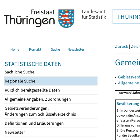
THÜRIN
Zurück
|
Zeic
Home
Kontakt
Suche
Newsletter
Gemein
STATISTISCHE DATEN
Sachliche Suche
▸
Gebietsver
Regionale Suche
▸
Allgemeine
Kürzlich bereitgestellte Daten
Allgemeine Angaben, Zuordnungen
Bevölkerung 
Gebietsveränderungen,
1) In bundeswei
Änderungen zum Schlüsselverzeichnis
obwohl die Ansc
erfassten Perso
Definitionen und Erläuterungen
Differenz von i
2) Die Persone
Newsletter
Für die Bevölke