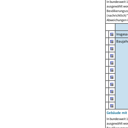
In bundesweit 1
ausgewählt wor
Bevölkerungszah
(nachrichtlich)"
Abweichungen i
Insges
Baujahr
Gebäude mit
In bundesweit 1
ausgewählt wor