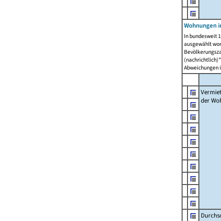
Wohnungen in
In bundesweit 1
ausgewählt wor
Bevölkerungszah
(nachrichtlich)"
Abweichungen i
Vermie
der Wo
Durchs