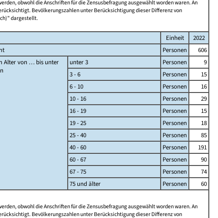
 werden, obwohl die Anschriften für die Zensusbefragung ausgewählt worden waren. An
rücksichtigt. Bevölkerungszahlen unter Berücksichtigung dieser Differenz von
ch)" dargestellt.
Einheit
2022
mt
Personen
606
 Alter von … bis unter
unter 3
Personen
9
en
3 - 6
Personen
15
6 - 10
Personen
16
10 - 16
Personen
29
16 - 19
Personen
15
19 - 25
Personen
18
25 - 40
Personen
85
40 - 60
Personen
191
60 - 67
Personen
90
67 - 75
Personen
74
75 und älter
Personen
60
 werden, obwohl die Anschriften für die Zensusbefragung ausgewählt worden waren. An
rücksichtigt. Bevölkerungszahlen unter Berücksichtigung dieser Differenz von