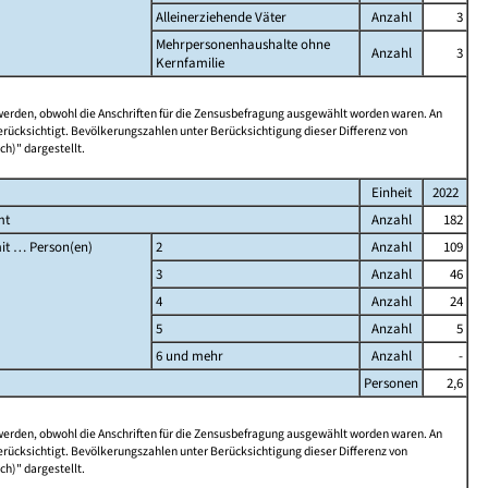
Alleinerziehende Väter
Anzahl
3
Mehrpersonenhaushalte ohne
Anzahl
3
Kernfamilie
 werden, obwohl die Anschriften für die Zensusbefragung ausgewählt worden waren. An
rücksichtigt. Bevölkerungszahlen unter Berücksichtigung dieser Differenz von
ch)" dargestellt.
Einheit
2022
mt
Anzahl
182
it … Person(en)
2
Anzahl
109
3
Anzahl
46
4
Anzahl
24
5
Anzahl
5
6 und mehr
Anzahl
-
Personen
2,6
 werden, obwohl die Anschriften für die Zensusbefragung ausgewählt worden waren. An
rücksichtigt. Bevölkerungszahlen unter Berücksichtigung dieser Differenz von
ch)" dargestellt.