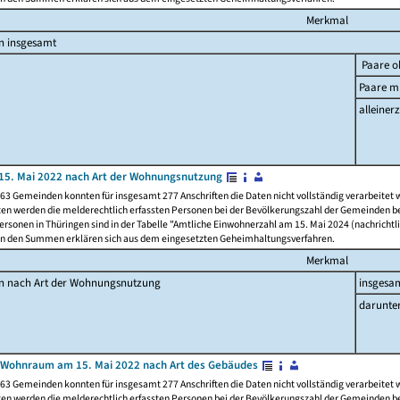
Merkmal
n insgesamt
Paare o
Paare mi
alleinerz
15. Mai 2022 nach Art der Wohnungsnutzung
63 Gemeinden konnten für insgesamt 277 Anschriften die Daten nicht vollständig verarbeitet
ten werden die melderechtlich erfassten Personen bei der Bevölkerungszahl der Gemeinden be
rsonen in Thüringen sind in der Tabelle "Amtliche Einwohnerzahl am 15. Mai 2024 (nachrichtli
n den Summen erklären sich aus dem eingesetzten Geheimhaltungsverfahren.
Merkmal
en nach Art der Wohnungsnutzung
insgesa
darunte
 Wohnraum am 15. Mai 2022 nach Art des Gebäudes
63 Gemeinden konnten für insgesamt 277 Anschriften die Daten nicht vollständig verarbeitet
ten werden die melderechtlich erfassten Personen bei der Bevölkerungszahl der Gemeinden be