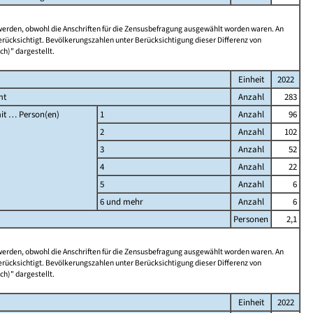
 werden, obwohl die Anschriften für die Zensusbefragung ausgewählt worden waren. An
rücksichtigt. Bevölkerungszahlen unter Berücksichtigung dieser Differenz von
ch)" dargestellt.
Einheit
2022
mt
Anzahl
283
it … Person(en)
1
Anzahl
96
2
Anzahl
102
3
Anzahl
52
4
Anzahl
22
5
Anzahl
6
6 und mehr
Anzahl
6
Personen
2,1
 werden, obwohl die Anschriften für die Zensusbefragung ausgewählt worden waren. An
rücksichtigt. Bevölkerungszahlen unter Berücksichtigung dieser Differenz von
ch)" dargestellt.
Einheit
2022