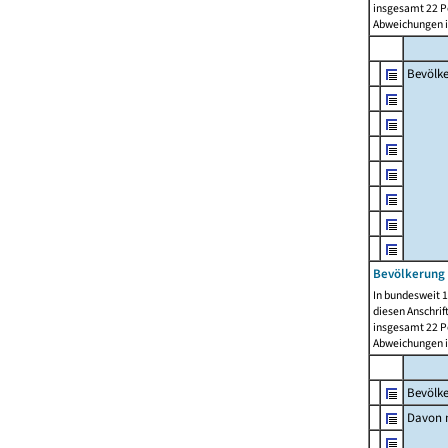
insgesamt 22 Pe
Abweichungen i
Bevölk
Bevölkerung 
In bundesweit 1
diesen Anschrif
insgesamt 22 Pe
Abweichungen i
Bevölk
Davon m