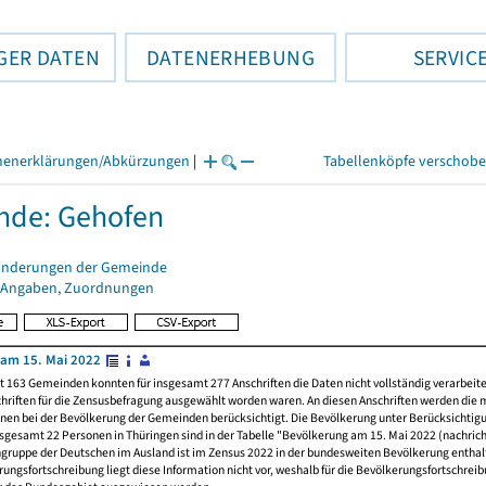
GER DATEN
DATENERHEBUNG
SERVIC
henerklärungen/Abkürzungen
|
Tabellenköpfe verschob
nde: Gehofen
änderungen der Gemeinde
 Angaben, Zuordnungen
am 15. Mai 2022
t 163 Gemeinden konnten für insgesamt 277 Anschriften die Daten nicht vollständig verarbeit
hriften für die Zensusbefragung ausgewählt worden waren. An diesen Anschriften werden die 
nen bei der Bevölkerung der Gemeinden berücksichtigt. Die Bevölkerung unter Berücksichtig
nsgesamt 22 Personen in Thüringen sind in der Tabelle "Bevölkerung am 15. Mai 2022 (nachricht
ngruppe der Deutschen im Ausland ist im Zensus 2022 in der bundesweiten Bevölkerung enthal
rungsfortschreibung liegt diese Information nicht vor, weshalb für die Bevölkerungsfortschrei