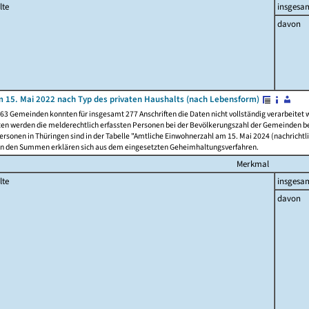
lte
insgesa
davon
 15. Mai 2022 nach Typ des privaten Haushalts (nach Lebensform)
63 Gemeinden konnten für insgesamt 277 Anschriften die Daten nicht vollständig verarbeitet
ten werden die melderechtlich erfassten Personen bei der Bevölkerungszahl der Gemeinden be
rsonen in Thüringen sind in der Tabelle "Amtliche Einwohnerzahl am 15. Mai 2024 (nachrichtli
n den Summen erklären sich aus dem eingesetzten Geheimhaltungsverfahren.
Merkmal
lte
insgesa
davon