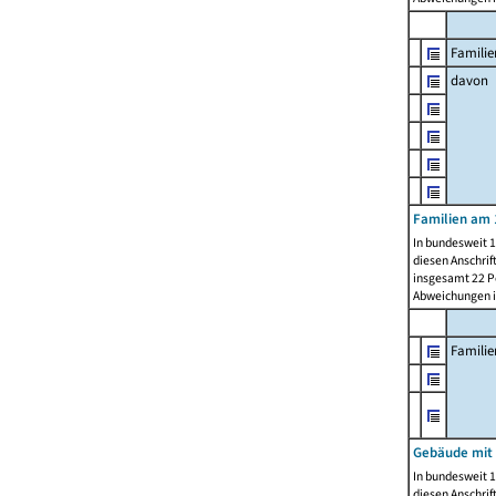
Familie
davon
Familien am 
In bundesweit 1
diesen Anschrif
insgesamt 22 Pe
Abweichungen i
Famili
Gebäude mit
In bundesweit 1
diesen Anschrif