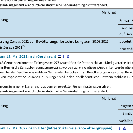
ür das Bundesgebiet ausgewiesen werden.
szahl insgesamt wird durch die statistische Geheimhaltung nicht verändert.
Merkmal
erung
Zensus 
Bevölke
auf Basi
rung Zensus 2022 zur Bevölkerungs- fortschreibung zum 30.06.2022
absolut
2)
is Zensus 2011
prozent
am 15. Mai 2022 nach Geschlecht
63 Gemeinden konnten für insgesamt 277 Anschriften die Daten nicht vollständig verarbeitet 
hriften für die Zensusbefragung ausgewählt worden waren. An diesen Anschriften werden die 
onen bei der Bevölkerungszahl der Gemeinden berücksichtigt. Bevölkerungszahlen unter Berü
z von insgesamt 22 Personen in Thüringen sind in der Tabelle "Amtliche Einwohnerzahl am 15. 
n den Summen erklären sich aus dem eingesetzten Geheimhaltungsverfahren.
szahl insgesamt wird durch die statistische Geheimhaltung nicht verändert.
Merkmal
erung
insgesa
männlic
weiblich
am 15. Mai 2022 nach Alter (Infrastrukturrelevante Altersgruppen)