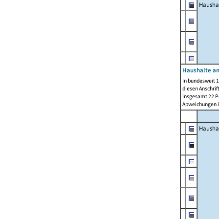
Hausha
Haushalte am
In bundesweit 1
diesen Anschrif
insgesamt 22 Pe
Abweichungen i
Hausha