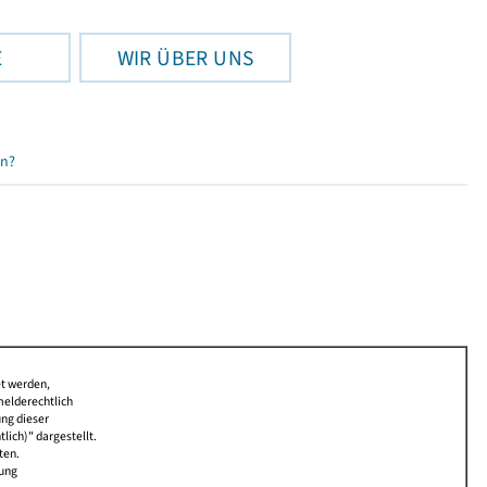
E
WIR ÜBER UNS
en?
et werden,
melderechtlich
ung dieser
lich)" dargestellt.
ten.
bung