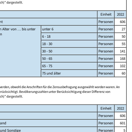
ch)" dargestellt.
Einheit
2022
mt
Personen
606
 Alter von … bis unter
unter 6
Personen
27
en
6 - 18
Personen
50
18 - 30
Personen
55
30 - 50
Personen
141
50 - 65
Personen
168
65 - 75
Personen
102
75 und älter
Personen
60
 werden, obwohl die Anschriften für die Zensusbefragung ausgewählt worden waren. An
rücksichtigt. Bevölkerungszahlen unter Berücksichtigung dieser Differenz von
ch)" dargestellt.
Einheit
2022
Personen
606
land
Personen
601
 und Sonstige
Personen
5