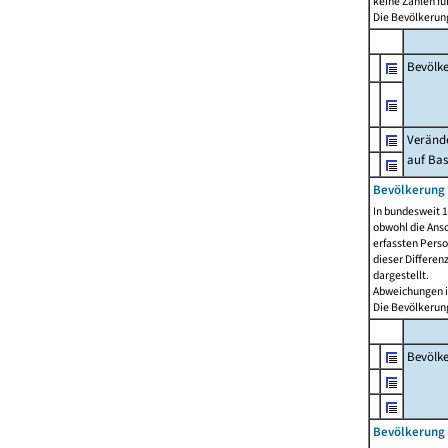
keine Zahlen f
Die Bevölkerung
Bevölk
Verände
auf Bas
Bevölkerung 
In bundesweit 1
obwohl die Ansc
erfassten Pers
dieser Differen
dargestellt.
Abweichungen i
Die Bevölkerung
Bevölk
Bevölkerung 