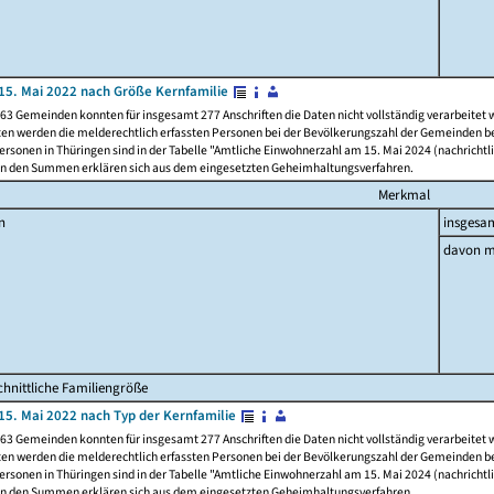
15. Mai 2022 nach Größe Kernfamilie
63 Gemeinden konnten für insgesamt 277 Anschriften die Daten nicht vollständig verarbeitet
ten werden die melderechtlich erfassten Personen bei der Bevölkerungszahl der Gemeinden be
rsonen in Thüringen sind in der Tabelle "Amtliche Einwohnerzahl am 15. Mai 2024 (nachrichtli
n den Summen erklären sich aus dem eingesetzten Geheimhaltungsverfahren.
Merkmal
n
insgesa
davon m
hnittliche Familiengröße
15. Mai 2022 nach Typ der Kernfamilie
63 Gemeinden konnten für insgesamt 277 Anschriften die Daten nicht vollständig verarbeitet
ten werden die melderechtlich erfassten Personen bei der Bevölkerungszahl der Gemeinden be
rsonen in Thüringen sind in der Tabelle "Amtliche Einwohnerzahl am 15. Mai 2024 (nachrichtli
n den Summen erklären sich aus dem eingesetzten Geheimhaltungsverfahren.