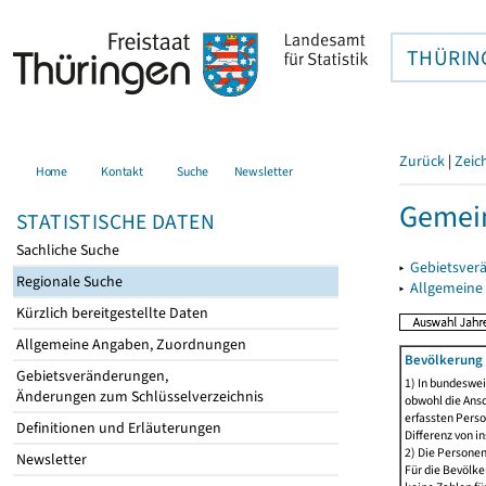
THÜRIN
Zurück
|
Zeic
Home
Kontakt
Suche
Newsletter
Gemei
STATISTISCHE DATEN
Sachliche Suche
▸
Gebietsver
Regionale Suche
▸
Allgemeine
Kürzlich bereitgestellte Daten
Allgemeine Angaben, Zuordnungen
Bevölkerung 
Gebietsveränderungen,
1) In bundeswei
Änderungen zum Schlüsselverzeichnis
obwohl die Ansc
erfassten Perso
Definitionen und Erläuterungen
Differenz von i
2) Die Persone
Newsletter
Für die Bevölke