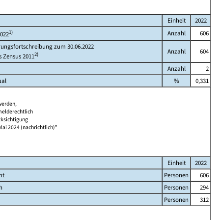
Einheit
2022
1)
Anzahl
606
2022
rungsfortschreibung zum 30.06.2022
Anzahl
604
2)
s Zensus 2011
Anzahl
2
ual
%
0,331
werden,
melderechtlich
cksichtigung
Mai 2024 (nachrichtlich)"
Einheit
2022
mt
Personen
606
h
Personen
294
Personen
312