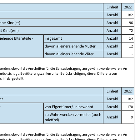
Einheit
2022
Anzahl
182
hne Kind(er)
Anzahl
96
t Kind(ern)
Anzahl
72
iehende Elternteile -
insgesamt
Anzahl
14
davon alleinerziehende Mütter
Anzahl
12
davon alleinerziehende Väter
Anzahl
-
 werden, obwohl die Anschriften für die Zensusbefragung ausgewählt worden waren. An
rücksichtigt. Bevölkerungszahlen unter Berücksichtigung dieser Differenz von
ch)" dargestellt.
Einheit
2022
mt
Anzahl
182
r
von Eigentümer/-in bewohnt
Anzahl
170
zu Wohnzwecken vermietet (auch
Anzahl
9
mietfrei)
 werden, obwohl die Anschriften für die Zensusbefragung ausgewählt worden waren. An
rücksichtigt. Bevölkerungszahlen unter Berücksichtigung dieser Differenz von