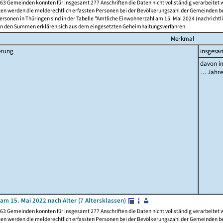
63 Gemeinden konnten für insgesamt 277 Anschriften die Daten nicht vollständig verarbeitet
ten werden die melderechtlich erfassten Personen bei der Bevölkerungszahl der Gemeinden be
rsonen in Thüringen sind in der Tabelle "Amtliche Einwohnerzahl am 15. Mai 2024 (nachrichtli
n den Summen erklären sich aus dem eingesetzten Geheimhaltungsverfahren.
Merkmal
erung
insgesa
davon im
… Jahr
am 15. Mai 2022 nach Alter (7 Altersklassen)
63 Gemeinden konnten für insgesamt 277 Anschriften die Daten nicht vollständig verarbeitet
ten werden die melderechtlich erfassten Personen bei der Bevölkerungszahl der Gemeinden be