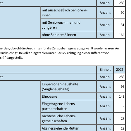
mt
Anzahl
283
mit ausschließlich Senioren/-
Anzahl
90
innen
mit Senioren/-innen und
Anzahl
31
Jüngeren
ohne Senioren/-innen
Anzahl
164
 werden, obwohl die Anschriften für die Zensusbefragung ausgewählt worden waren. An
rücksichtigt. Bevölkerungszahlen unter Berücksichtigung dieser Differenz von
ch)" dargestellt.
Einheit
2022
mt
Anzahl
283
Einpersonen-haushalte
Anzahl
96
(Singlehaushalte)
Ehepaare
Anzahl
143
Eingetragene Lebens-
Anzahl
-
partnerschaften
Nichteheliche Lebens-
Anzahl
27
gemeinschaften
Alleinerziehende Mütter
Anzahl
12