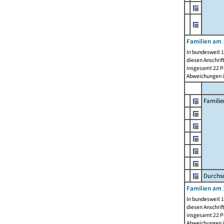
Familien am 
In bundesweit 1
diesen Anschrif
insgesamt 22 Pe
Abweichungen i
Familie
Durchsc
Familien am 
In bundesweit 1
diesen Anschrif
insgesamt 22 Pe
Abweichungen i