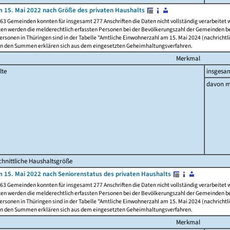
 15. Mai 2022 nach Größe des privaten Haushalts
63 Gemeinden konnten für insgesamt 277 Anschriften die Daten nicht vollständig verarbeitet
ten werden die melderechtlich erfassten Personen bei der Bevölkerungszahl der Gemeinden be
rsonen in Thüringen sind in der Tabelle "Amtliche Einwohnerzahl am 15. Mai 2024 (nachrichtli
n den Summen erklären sich aus dem eingesetzten Geheimhaltungsverfahren.
Merkmal
lte
insgesa
davon m
hnittliche Haushaltsgröße
 15. Mai 2022 nach Seniorenstatus des privaten Haushalts
63 Gemeinden konnten für insgesamt 277 Anschriften die Daten nicht vollständig verarbeitet
ten werden die melderechtlich erfassten Personen bei der Bevölkerungszahl der Gemeinden be
rsonen in Thüringen sind in der Tabelle "Amtliche Einwohnerzahl am 15. Mai 2024 (nachrichtli
n den Summen erklären sich aus dem eingesetzten Geheimhaltungsverfahren.
Merkmal