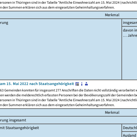
rsonen in Thüringen sind in der Tabelle "Amtliche Einwohnerzahl am 15. Mai 2024 (nachrichtli
n den Summen erklären sich aus dem eingesetzten Geheimhaltungsverfahren.
Merkmal
erung
insgesa
davon im
… Jahr
am 15. Mai 2022 nach Staatsangehörigkeit
63 Gemeinden konnten für insgesamt 277 Anschriften die Daten nicht vollständig verarbeitet
ten werden die melderechtlich erfassten Personen bei der Bevölkerungszahl der Gemeinden be
rsonen in Thüringen sind in der Tabelle "Amtliche Einwohnerzahl am 15. Mai 2024 (nachrichtli
n den Summen erklären sich aus dem eingesetzten Geheimhaltungsverfahren.
Merkmal
erung insgesamt
it Staatsangehörigkeit
Deutsch
Ausland